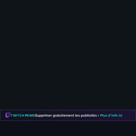
Créer mon compte gratuitement
Déjà membre ?
Connecte-toi ici
Publier mon commentaire
Votre commentaire sera aussi partagé sur le
Discord
Supprimer gratuitement les publicités ›
Plus d'info ici
TWITCH PRIME