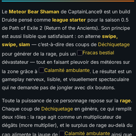
Le
Meteor Bear Shaman
de CaptainLance9 est un build
Druide pensé comme
league starter
pour la saison 0.5
de Path of Exile 2 (Return of the Ancients). Son principe
est aussi lisible que satisfaisant : on alterne
swipe,
swipe, slam
— c’est-à-dire des coups de
Déchiquetage
Fracas bestial
pour générer de la rage, puis un
dévastateur — tout en faisant pleuvoir des météores sur
Calamité ambulante
la zone grâce à
. Le résultat est un
gameplay nerveux, lisible, et visuellement spectaculaire
qui ne demande pas de jongler avec dix boutons.
Toute la puissance de ce personnage repose sur la
rage
.
Chaque coup de
Déchiquetage
en génère, ce qui remplit
deux rôles : la rage agit comme un multiplicateur de
dégâts (more multiplier), et le surplus de rage au-delà du
Calamité ambulante
cap alimente la jauge de
ainsi que