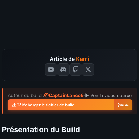
Survie
S
A
B
C
D
?
Coût en divine
S
A
B
C
D
?
SÉLECTIONNEZ VOS NOTES
📊
GRAPH
Article de
Kami
Auteur du build :
@CaptainLance9
·
▶ Voir la vidéo source
?
Télécharger le fichier de build
Guide
Présentation du Build