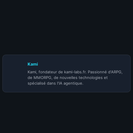
24 juillet 2026
S-TIER | BUILD MOINE INFINITE HERALD
ACOLYTE (@Korihor) | SAISON 5
Kami
Kami, fondateur de kami-labs.fr. Passionné d'ARPG,
de MMORPG, de nouvelles technologies et
spécialisé dans l'IA agentique.