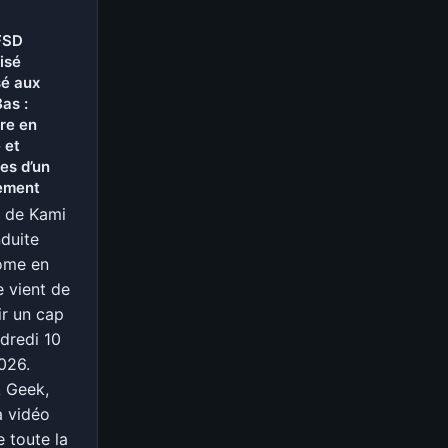
FSD
isé
sé aux
as :
re en
 et
es d’un
ement
e de Kami
duite
ome en
 vient de
ir un cap
dredi 10
2026.
 Geek,
a vidéo
e toute la