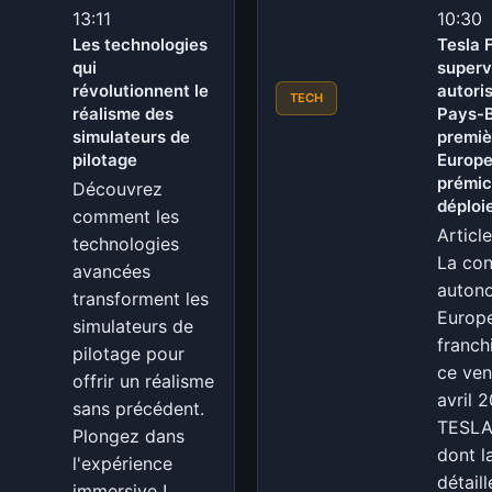
13:11
10:30
Les technologies
Tesla 
qui
superv
révolutionnent le
autori
TECH
réalisme des
Pays-B
simulateurs de
premiè
pilotage
Europe
prémic
Découvrez
déploi
comment les
Articl
technologies
La con
avancées
auton
transforment les
Europe
simulateurs de
franch
pilotage pour
ce ven
offrir un réalisme
avril 
sans précédent.
TESLA
Plongez dans
dont l
l'expérience
détaill
immersive !