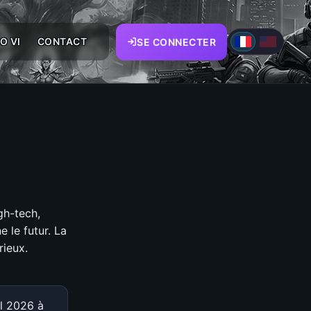
O VI
CONTACT
SE CONNECTER
gh-tech,
 le futur. La
rieux.
il 2026 à