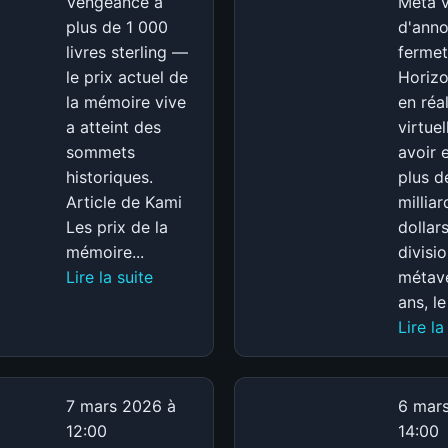
Vengeance à
Meta v
plus de 1 000
d'anno
livres sterling —
fermet
le prix actuel de
Horiz
la mémoire vive
en réal
a atteint des
virtuel
sommets
avoir 
historiques.
plus d
Article de Kami
millia
Les prix de la
dollar
mémoire...
divisi
:
Lire la suite
métave
Prix
ans, le
de
Lire la
la
RAM
en
7 mars 2026 à
6 mar
2026
12:00
14:00