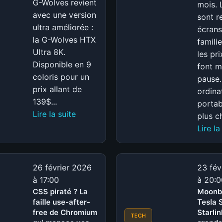
G-Wolves revient
mois. 
avec une version
sont r
ultra améliorée :
écrans
la G-Wolves HTX
famili
Ultra 8K.
les pr
Disponible en 9
font m
coloris pour un
pause.
prix allant de
ordina
139$...
portab
:
Lire la suite
plus ch
G-
Lire la
Wolves
HTX
Ultra
26 février 2026
23 fév
8K
à 17:00
à 20:0
:
CSS piraté ? La
Moonb
Test
faille use-after-
Tesla 
free de Chromium
complet
Starlin
TECH