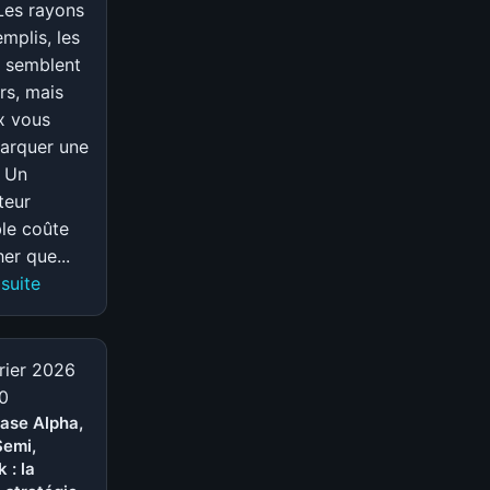
Les rayons
emplis, les
 semblent
ers, mais
ix vous
arquer une
 Un
teur
le coûte
er que...
:
 suite
Crise
mondiale
de
rier 2026
la
0
RAM
ase Alpha,
Semi,
:
k : la
comment