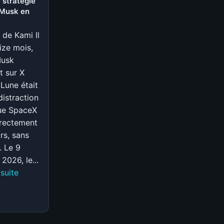
 stratégie
l’IA
 Musk en
fait
flamber
e de Kami Il
les
eize mois,
prix
Musk
de
t sur X
vos
 Lune était
appareils
distraction
ue SpaceX
directement
rs, sans
. Le 9
 2026, le...
:
 suite
Moonbase
Alpha,
Tesla
Semi,