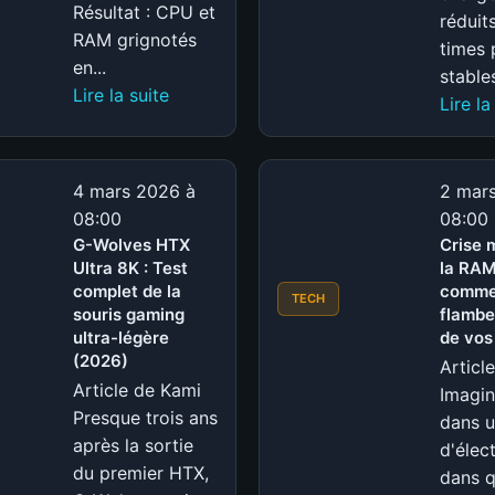
Résultat : CPU et
réduit
RAM grignotés
times 
en...
stables
:
Lire la suite
Lire la
Désactiver
ces
services
4 mars 2026 à
2 mar
Windows
08:00
08:00
en
G-Wolves HTX
Crise 
2026
Ultra 8K : Test
la RAM
:
complet de la
commen
TECH
souris gaming
les
flamber
ultra-légère
de vos
commandes
(2026)
Articl
exactes
Article de Kami
Imagin
pour
Presque trois ans
dans 
accélérer
après la sortie
d'élec
votre
du premier HTX,
dans 
PC