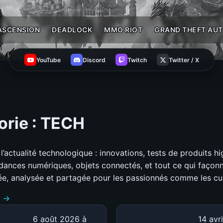
ASCENSION
DEADLOCK
MMO RIOT
GRAND THEFT AUT
YouTube
Discord
Twitch
Twitter / X
rie :
TECH
l’actualité technologique : innovations, tests de produits hi
dances numériques, objets connectés, et tout ce qui façonne
ée, analysée et partagée pour les passionnés comme les cu
t →
6 août 2026 à
14 avr