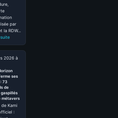
ure,
rte
rmation
lisée par
et la RDW...
:
 suite
Tesla
FSD
supervisé
rs 2026 à
autorisé
aux
orizon
ferme ses
Pays-
: 73
Bas
ds de
:
 gaspillés
première
e métavers
en
e de Kami
Europe
fficiel :
et