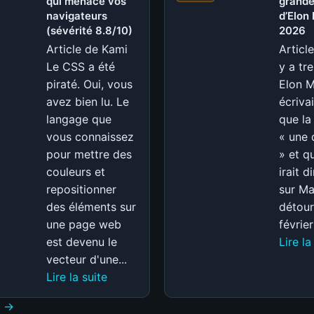
qui menace vos
grande
de
navigateurs
d’Elon
la
(sévérité 8.8/10)
2026
souris
Article de Kami
Articl
gaming
Le CSS a été
y a tr
ultra-
piraté. Oui, vous
Elon 
légère
avez bien lu. Le
écrivai
(2026)
langage que
que la
vous connaissez
« une 
pour mettre des
» et q
couleurs et
irait 
repositionner
sur Ma
des éléments sur
détour
une page web
février
est devenu le
Lire la
vecteur d'une...
:
Lire la suite
CSS
t →
piraté