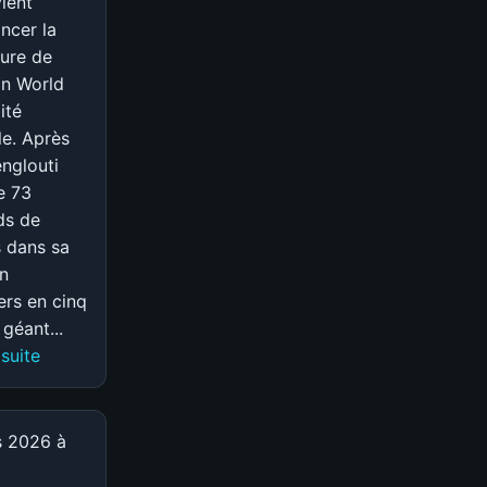
ient
prémices
ncer la
d’un
ure de
déploiement
on World
ité
le. Après
englouti
e 73
rds de
s dans sa
on
rs en cinq
 géant...
:
 suite
Meta
Horizon
World
s 2026 à
ferme