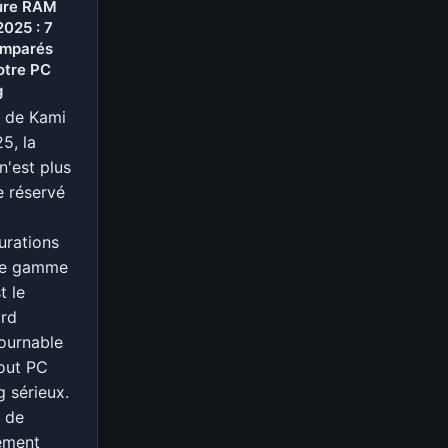
ses
ure RAM
025 : 7
portes
omparés
:
otre PC
73
g
milliards
e de Kami
de
5, la
dollars
'est plus
gaspillés
e réservé
dans
le
urations
métavers
de gamme
t le
ard
ournable
out PC
 sérieux.
 de
ement