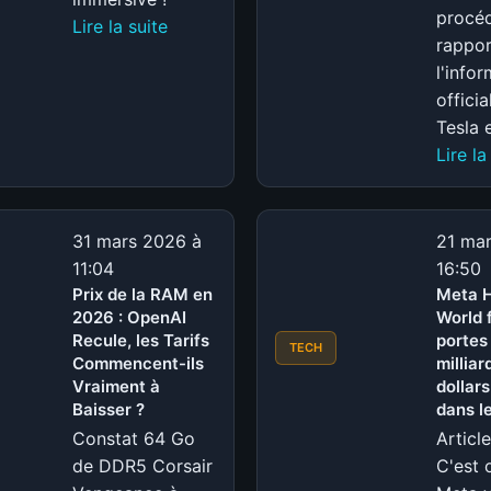
procéd
:
Lire la suite
rappo
Les
l'info
technologies
officia
qui
Tesla 
révolutionnent
Lire la
le
réalisme
des
31 mars 2026 à
21 ma
simulateurs
11:04
16:50
de
Prix de la RAM en
Meta H
pilotage
2026 : OpenAI
World 
Recule, les Tarifs
portes 
TECH
Commencent-ils
milliar
Vraiment à
dollars
Baisser ?
dans l
Constat 64 Go
Articl
de DDR5 Corsair
C'est o