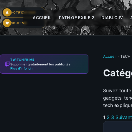
NOTIFICATIONS
ACCUEIL
PATH OF EXILE 2
DIABLO IV
SOUTENIR
Accueil
›
TECH
TWITCH PRIME
Supprimer gratuitement les publicités
Plus d'info ici ›
Catégo
Suivez toute 
gadgets, ten
tech expliqu
1
2
3
Suivan