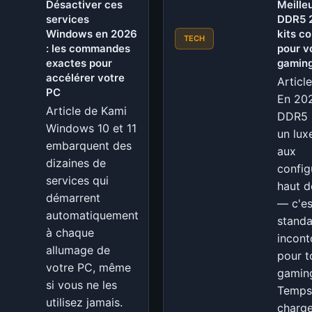
:
Désactiver ces
Meille
services
OpenAI
DDR5 2
Windows en 2026
kits c
Recule,
TECH
: les commandes
pour v
les
exactes pour
gamin
Tarifs
accélérer votre
Articl
Commencent-
PC
En 202
ils
Article de Kami
DDR5 n
Vraiment
Windows 10 et 11
un lux
à
embarquent des
aux
Baisser
dizaines de
config
?
services qui
haut 
démarrent
— c'es
automatiquement
stand
à chaque
incont
allumage de
pour t
votre PC, même
gaming
si vous ne les
Temps
utilisez jamais.
charg