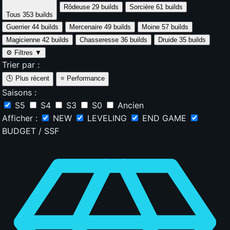
Rôdeuse
29 builds
Sorcière
61 builds
Tous
353 builds
Guerrier
44 builds
Mercenaire
49 builds
Moine
57 builds
Magicienne
42 builds
Chasseresse
36 builds
Druide
35 builds
⚙️
Filtres
▼
Trier par :
🕓
Plus récent
⭐
Performance
Saisons :
S5
S4
S3
S0
Ancien
Afficher :
NEW
LEVELING
END GAME
BUDGET / SSF