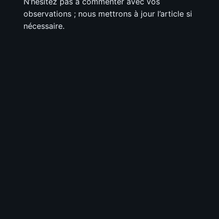
N’hésitez pas à commenter avec vos
observations ; nous mettrons à jour l’article si
nécessaire.
2 décembre 2025
Ashes of Creation – Evolution de
l’artisanat