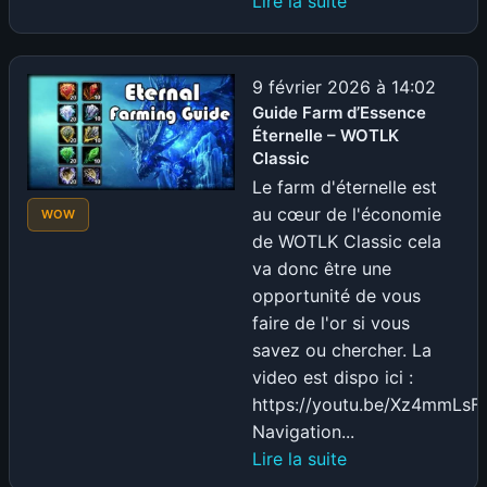
Lire la suite
WoW
Classic+
:
9 février 2026 à 14:02
tout
Guide Farm d’Essence
Éternelle – WOTLK
ce
Classic
qu’on
Le farm d'éternelle est
sait
au cœur de l'économie
vraiment
WOW
de WOTLK Classic cela
avant
va donc être une
la
opportunité de vous
BlizzCon
faire de l'or si vous
2026
savez ou chercher. La
video est dispo ici :
https://youtu.be/Xz4mmLsF
Navigation...
:
Lire la suite
Guide