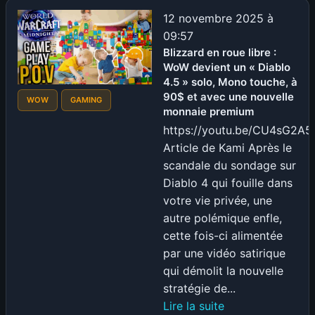
PVP
12 novembre 2025 à
Protection
09:57
–
Blizzard en roue libre :
WoW devient un « Diablo
WOTLK
4.5 » solo, Mono touche, à
Classic
90$ et avec une nouvelle
WOW
GAMING
monnaie premium
https://youtu.be/CU4sG2A5
Article de Kami Après le
scandale du sondage sur
Diablo 4 qui fouille dans
votre vie privée, une
autre polémique enfle,
cette fois-ci alimentée
par une vidéo satirique
qui démolit la nouvelle
stratégie de...
:
Lire la suite