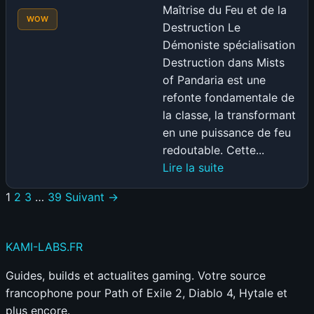
Maîtrise du Feu et de la
WOW
Destruction Le
Démoniste spécialisation
Destruction dans Mists
of Pandaria est une
refonte fondamentale de
la classe, la transformant
en une puissance de feu
redoutable. Cette...
:
Lire la suite
WOW
1
2
3
…
39
Suivant →
MOP
:
Guide
KAMI
-LABS
.FR
Démoniste
Destruction
Guides, builds et actualites gaming. Votre source
PVE
francophone pour Path of Exile 2, Diablo 4, Hytale et
plus encore.