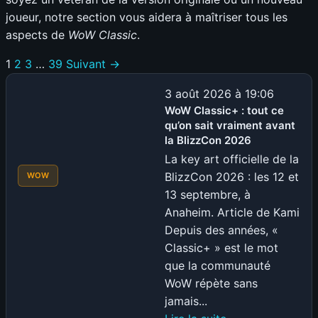
joueur, notre section vous aidera à maîtriser tous les
aspects de
WoW Classic
.
1
2
3
…
39
Suivant →
3 août 2026 à 19:06
WoW Classic+ : tout ce
qu’on sait vraiment avant
la BlizzCon 2026
La key art officielle de la
BlizzCon 2026 : les 12 et
WOW
13 septembre, à
Anaheim. Article de Kami
Depuis des années, «
Classic+ » est le mot
que la communauté
WoW répète sans
jamais...
: