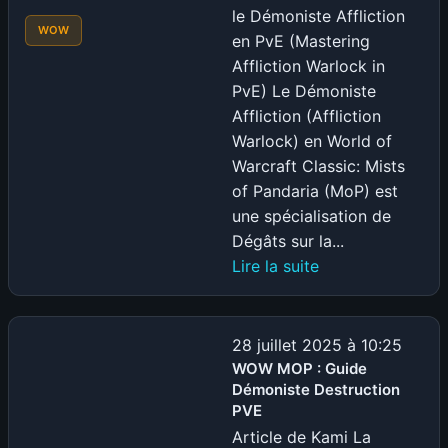
PVE
le Démoniste Affliction
WOW
en PvE (Mastering
Affliction Warlock in
PvE) Le Démoniste
Affliction (Affliction
Warlock) en World of
Warcraft Classic: Mists
of Pandaria (MoP) est
une spécialisation de
Dégâts sur la...
:
Lire la suite
WOW
MOP
:
28 juillet 2025 à 10:25
Guide
WOW MOP : Guide
Démoniste Destruction
Démoniste
PVE
Affliction
Article de Kami La
PVE