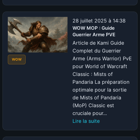
Blizzard
en
roue
28 juillet 2025 à 14:38
libre
WOW MOP : Guide
Guerrier Arme PVE
:
WoW
Article de Kami Guide
devient
Complet du Guerrier
un
Arme (Arms Warrior) PvE
WOW
« Diablo
pour World of Warcraft
4.5 »
Classic : Mists of
solo,
Pandaria La préparation
Mono
optimale pour la sortie
touche,
de Mists of Pandaria
à
(MoP) Classic est
90$
cruciale pour...
et
:
Lire la suite
avec
WOW
une
MOP