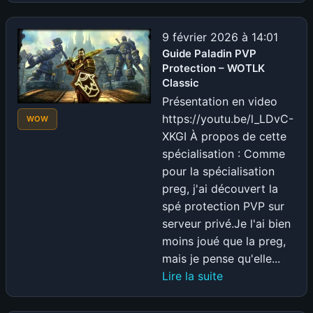
Farm
d’Essence
9 février 2026 à 14:01
Éternelle
Guide Paladin PVP
Protection – WOTLK
–
Classic
WOTLK
Présentation en video
Classic
https://youtu.be/l_LDvC-
WOW
XKGI À propos de cette
spécialisation : Comme
pour la spécialisation
preg, j'ai découvert la
spé protection PVP sur
serveur privé.Je l'ai bien
moins joué que la preg,
mais je pense qu'elle...
:
Lire la suite
Guide
Paladin