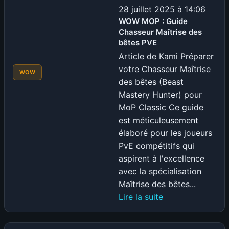
nouvelle
:
28 juillet 2025 à 14:06
monnaie
Guide
WOW MOP : Guide
Chasseur Maîtrise des
premium
Guerrier
bêtes PVE
Arme
Article de Kami Préparer
PVE
votre Chasseur Maîtrise
WOW
des bêtes (Beast
Mastery Hunter) pour
MoP Classic Ce guide
est méticuleusement
élaboré pour les joueurs
PvE compétitifs qui
aspirent à l'excellence
avec la spécialisation
Maîtrise des bêtes...
:
Lire la suite
WOW
MOP