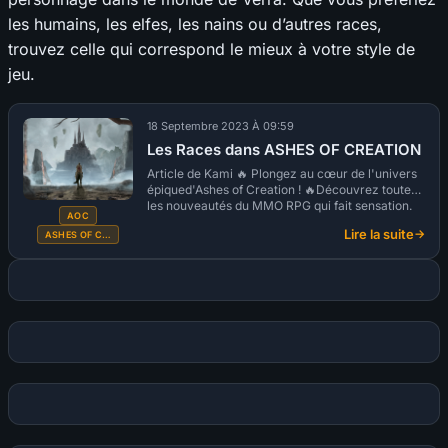
les humains, les elfes, les nains ou d’autres races,
trouvez celle qui correspond le mieux à votre style de
jeu.
18 Septembre 2023 À 09:59
Les Races dans ASHES OF CREATION
Article de Kami 🔥 Plongez au cœur de l'univers
épiqued'Ashes of Creation ! 🔥Découvrez toutes
les nouveautés du MMO RPG qui fait sensation.
AOC
Cliquez ici et embarquez pour l'aventure sur le
Lire la suite
ASHES OF C…
site officiel ! Les...
:
Les
Races
dans
ASHES
OF
CREATION