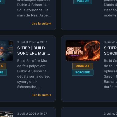
O
VOLEUR
SAISON 14
(@Mekuna)
Diablo 4 Saison 14 :
Diablo 4
|
Sous-couronne, La
clear s
SAISON
main de Naz, Aspect
mobilité
14
de réanimation. Build
Dissimu
Lire la suite
SSF par @Jerycho.
:
par @Av
S-
TIER
|
3 Juillet 2026 À 19:57
3 Juillet
BUILD
S-TIER | BUILD
S-TIER
NÉCROMANCIEN
SORCIERE Mur de
SORCI
Armée
feu polyvalent
feu sta
de
Build Sorcière Mur
Build S
(@Northwar) |
(@Mek
Morts
de feu polyvalent
de feu s
 4
DIABLO 4
SAISON 14
SAISO
archimages
Diablo 4 Saison 14 :
optimisé
RE
SORCIÈRE
(@Jerycho)
dégâts sur la durée,
Saison 1
|
synergie tri-
Rasha, d
SAISON
élémentaire,
durée m
14
progression Starter à
survie é
Lire la suite
Endgame par @Ava.
:
endgam
S-
@Meku
TIER
|
3 Juillet 2026 À 16:27
3 Juillet
BUILD