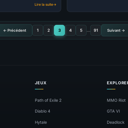
mana infini. Build
inarrêta
Lire la suite
endgame par
:
par @imo
S-
@RageGamingVideos.
TIER
|
BUILD
1
2
3
4
5
…
91
← Précédent
Suivant →
SORCIÈRE
Blizzard
de
choc
(@RageGamingVideos)
|
SAISON
14
JEUX
EXPLORE
Path of Exile 2
MMO Riot
Diablo 4
GTA VI
Hytale
Deadlock