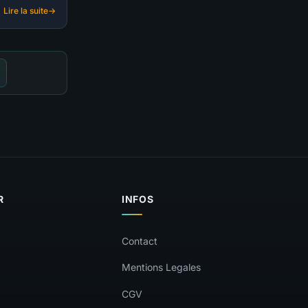
bles. Guide
Lire la suite
rtilize.
:
S-
TIER
|
BUILD
SACRESPRIT
Piqueur
bug
abusé
(@imortilize)
|
SAISON
14
R
INFOS
Contact
Mentions Legales
CGV