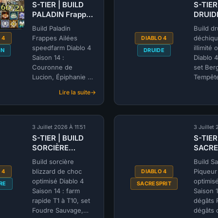
S-TIER | BUILD
S-TIER
SORCIERE
PALADIN Frappes
DRUID
Mur
Ailées speedfarm
Déchi
de
Build Paladin
Build dr
(@RageGamingVideos)
esprit i
feu
Frappes Ailées
déchiqu
 4
DIABLO 4
| SAISON 14
(@Scre
polyvalent
speedfarm Diablo 4
illimité 
IN
DRUIDE
SAISO
(@Northwar)
Saison 14 :
Diablo 4
|
Couronne de
set Ber
SAISON
Lucion, Épiphanie de
Tempête
14
la Lumière. Build
permane
Lire la suite
endgame par
:
T12. Par
S-
@RageGamingVideos.
@Screa
TIER
|
3 Juillet 2026 À 11:51
3 Juillet
BUILD
S-TIER | BUILD
S-TIER
PALADIN
SORCIÈRE
SACRE
Frappes
Blizzard de choc
Piqueu
Ailées
Build sorcière
Build Sa
(@RageGamingVideos)
abusé
speedfarm
blizzard de choc
Piqueur
 4
DIABLO 4
| SAISON 14
(@imort
(@RageGamingVideos)
optimisé Diablo 4
optimisé
RE
SACRESPRIT
SAISO
|
Saison 14 : farm
Saison 
SAISON
rapide T1 à T10, set
dégâts 
14
Foudre Sauvage,
dégâts 