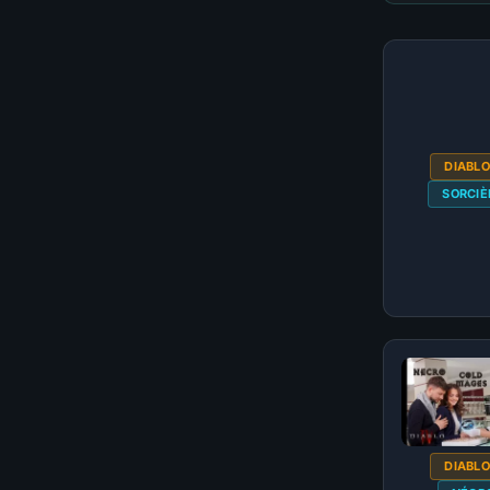
DIABLO
SORCIÈ
DIABLO