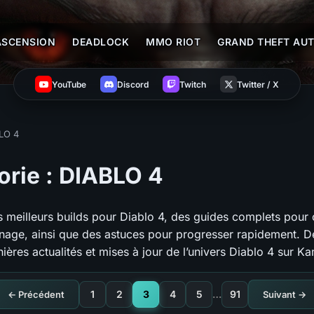
ASCENSION
DEADLOCK
MMO RIOT
GRAND THEFT AUT
YouTube
Discord
Twitch
Twitter / X
LO 4
orie :
DIABLO 4
s meilleurs builds pour Diablo 4, des guides complets pour 
nage, ainsi que des astuces pour progresser rapidement. 
nières actualités et mises à jour de l’univers Diablo 4 sur Ka
1
2
3
4
5
…
91
← Précédent
Suivant →