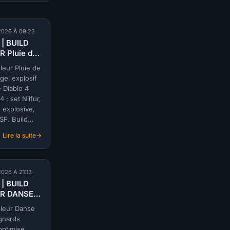
 2026 À 09:23
 | BUILD
 Pluie de
s gel
leur Pluie de
if
gel explosif
ias) |
 Diablo 4
N 14
4 : set Nilfur,
 explosive,
SF. Build
e par
Lire la suite
s.
:
S-
TIER
|
 2026 À 21:13
BUILD
 | BUILD
VOLEUR
R DANSE
Pluie
OIGNARDS
de
oleur Danse
N (@Ava) |
flèches
gnards
N 14
gel
optimisé