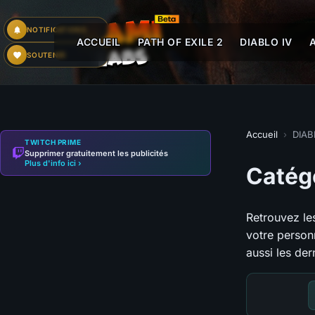
NOTIFICATIONS
ACCUEIL
PATH OF EXILE 2
DIABLO IV
SOUTENIR
Accueil
›
DIAB
TWITCH PRIME
Supprimer gratuitement les publicités
Plus d'info ici ›
Catég
Retrouvez le
votre person
aussi les der