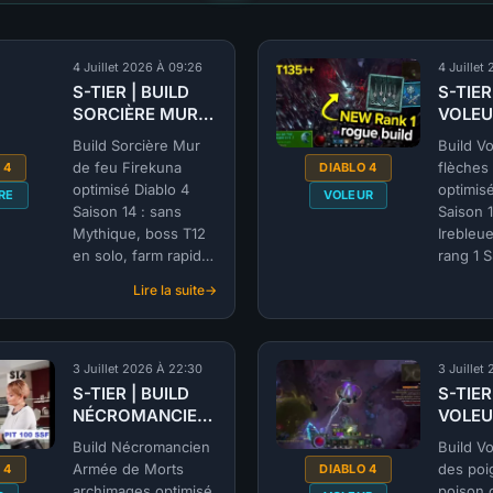
4 Juillet 2026 À 09:26
4 Juillet
S-TIER | BUILD
S-TIER
SORCIÈRE MUR
VOLEUR
DE FEU Firekuna
flèche
Build Sorcière Mur
Build Vo
(@Mekuna) |
explos
de feu Firekuna
flèches 
 4
DIABLO 4
SAISON 14
(@Matt
optimisé Diablo 4
optimisé
RE
VOLEUR
SAISO
Saison 14 : sans
Saison 1
Mythique, boss T12
Irebleue
en solo, farm rapide
rang 1 S
de Fosse. Build
endgam
Lire la suite
endgame par
:
@Mattia
S-
@Mekuna.
TIER
|
3 Juillet 2026 À 22:30
3 Juillet
BUILD
S-TIER | BUILD
S-TIER
SORCIÈRE
NÉCROMANCIEN
VOLEU
MUR
Armée de Morts
DES P
DE
Build Nécromancien
Build V
archimages
POISO
FEU
Armée de Morts
des poi
 4
DIABLO 4
(@Jerycho) |
SAISO
Firekuna
archimages optimisé
poison 