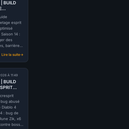
 | BUILD
SORCIERE
E
Mur
quetage
de
uide
llimité
feu
etage esprit
amheart) |
stationnaire
optimisé
N 14
(@Mekuna)
 Saison 14 :
|
ger des
SAISON
s, barrière
14
nte, farm
Lire la suite
:
S-
mheart.
TIER
|
 2026 À 11:49
BUILD
 | BUILD
DRUIDE
SPRIT
Déchiquetage
r bug
esprit
cresprit
illimité
 bug abusé
ilize) |
(@Screamheart)
 Diablo 4
N 14
|
14 : bug de
SAISON
Rune Zik, x6
14
contre boss