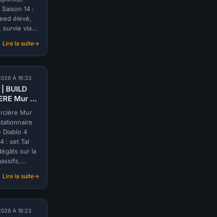
explosif
 Saison 14 :
(@Mattias)
peed élevé,
|
, survie via
SAISON
lation. Guide
14
Lire la suite
a.
:
S-
TIER
|
 2026 À 16:33
BUILD
 | BUILD
VOLEUR
ERE Mur de
DANSE
tionnaire
DES
orcière Mur
una) |
POIGNARDS
tationnaire
N 14
POISON
 Diablo 4
(@Ava)
4 : set Tal
|
égâts sur la
SAISON
assifs,
14
levée. Build
Lire la suite
e par
:
S-
na.
TIER
|
 2026 À 16:23
BUILD