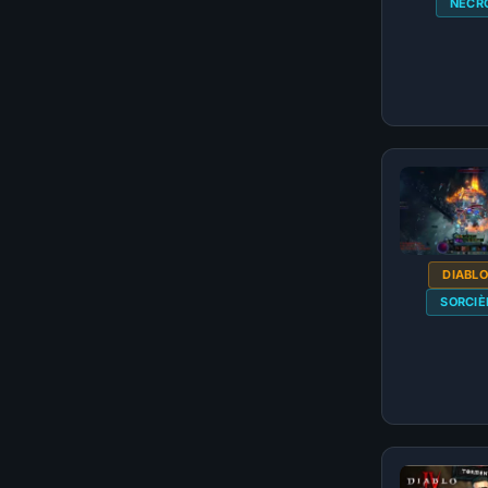
NÉCR
DIABLO
SORCIÈ