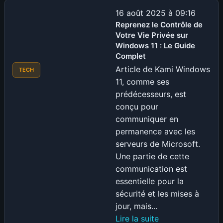
dans
16 août 2025 à 09:16
le
Reprenez le Contrôle de
Votre Vie Privée sur
Jeu
Windows 11 : Le Guide
Vidéo
Complet
:
Article de Kami Windows
TECH
Le
11, comme ses
Guide
prédécesseurs, est
Complet
conçu pour
pour
communiquer en
Lancer
permanence avec les
Votre
serveurs de Microsoft.
Carrière
Une partie de cette
communication est
essentielle pour la
sécurité et les mises à
jour, mais...
:
Lire la suite