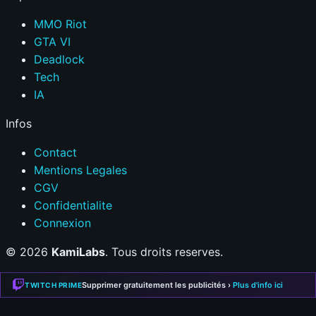
MMO Riot
GTA VI
Deadlock
Tech
IA
Infos
Contact
Mentions Legales
CGV
Confidentialite
Connexion
© 2026
KamiLabs
. Tous droits reserves.
Fait avec
❤
pour la communaute gaming
Supprimer gratuitement les publicités ›
Plus d'info ici
TWITCH PRIME