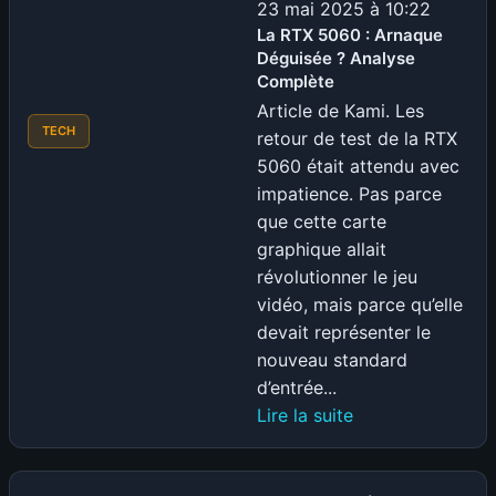
vraiment
23 mai 2025 à 10:22
les
La RTX 5060 : Arnaque
Déguisée ? Analyse
meilleurs
Complète
écouteurs
Article de Kami. Les
sans
TECH
retour de test de la RTX
fil
5060 était attendu avec
en
impatience. Pas parce
2025
que cette carte
?
graphique allait
révolutionner le jeu
vidéo, mais parce qu’elle
devait représenter le
nouveau standard
d’entrée...
:
Lire la suite
La
RTX