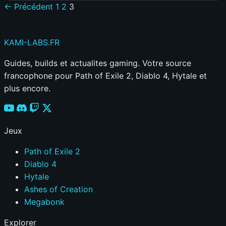
← Précédent
1
2
3
Change
la
Donne
KAMI
-LABS
.FR
avec
NVLink
Guides, builds et actualites gaming. Votre source
Fusion
francophone pour Path of Exile 2, Diablo 4, Hytale et
:
plus encore.
Ce
que
Cela
Jeux
Signifie
pour
Path of Exile 2
l’Avenir
Diablo 4
de
Hytale
l’IA
Ashes of Creation
Megabonk
Explorer