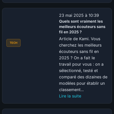
Installer
Windows
11
23 mai 2025 à 10:39
sur
Quels sont vraiment les
meilleurs écouteurs sans
un
fil en 2025 ?
PC
Article de Kami. Vous
non
TECH
cherchez les meilleurs
Compatible
écouteurs sans fil en
:
2025 ? On a fait le
La
travail pour vous : on a
méthode
sélectionné, testé et
officielle
comparé des dizaines de
et
modèles pour établir un
Automatisée
classement...
(2025)
:
Lire la suite
Quels
sont