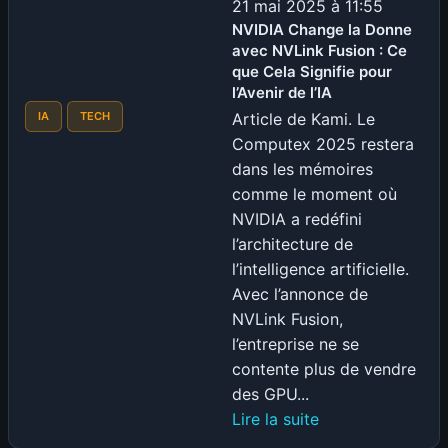
5060
21 mai 2025 à 11:55
:
NVIDIA Change la Donne
avec NVLink Fusion : Ce
Arnaque
que Cela Signifie pour
Déguisée
l’Avenir de l’IA
?
Article de Kami. Le
IA
TECH
Analyse
Computex 2025 restera
Complète
dans les mémoires
comme le moment où
NVIDIA a redéfini
l’architecture de
l’intelligence artificielle.
Avec l’annonce de
NVLink Fusion,
l’entreprise ne se
contente plus de vendre
des GPU...
:
Lire la suite
NVIDIA