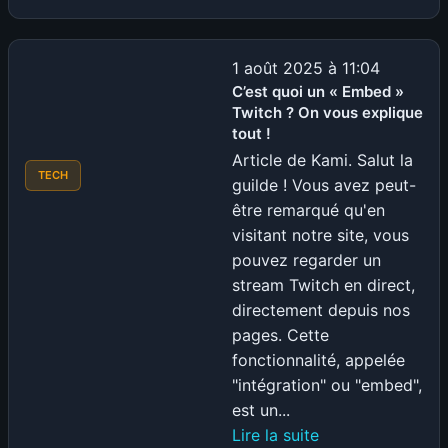
Pourquoi
les
jeux
1 août 2025 à 11:04
sur
C’est quoi un « Embed »
Twitch ? On vous explique
VR
tout !
n’arrivent
Article de Kami. Salut la
pas
TECH
guilde ! Vous avez peut-
à
être remarqué qu'en
percer
visitant notre site, vous
plus
pouvez regarder un
que
stream Twitch en direct,
sur
directement depuis nos
PC
pages. Cette
?
fonctionnalité, appelée
"intégration" ou "embed",
est un...
:
Lire la suite