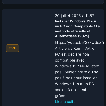
C’est
quoi
un
30 juillet 2025 à 11:57
« Embed »
Installer Windows 11 sur
un PC non Compatible : La
Twitch
méthode officielle et
?
Automatisée (2025)
On
https://youtu.be/3zFUGsziY
vous
Article de Kami. Votre
TECH
explique
PC est déclaré non
tout
compatible avec
!
Windows 11 ? Ne le jetez
pas ! Suivez notre guide
pas à pas pour installer
Windows 11 sur un PC
ancien facilement,
grâce...
:
Lire la suite