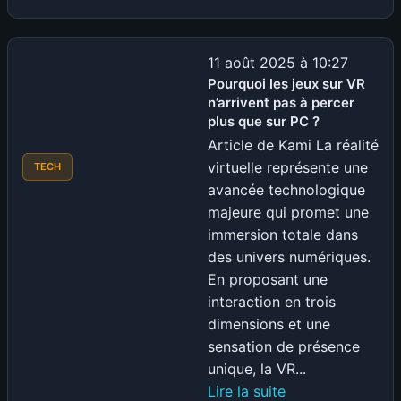
Reprenez
le
Contrôle
11 août 2025 à 10:27
de
Pourquoi les jeux sur VR
n’arrivent pas à percer
Votre
plus que sur PC ?
Vie
Article de Kami La réalité
Privée
virtuelle représente une
TECH
sur
avancée technologique
Windows
majeure qui promet une
11
immersion totale dans
:
des univers numériques.
Le
En proposant une
Guide
interaction en trois
Complet
dimensions et une
sensation de présence
unique, la VR...
:
Lire la suite