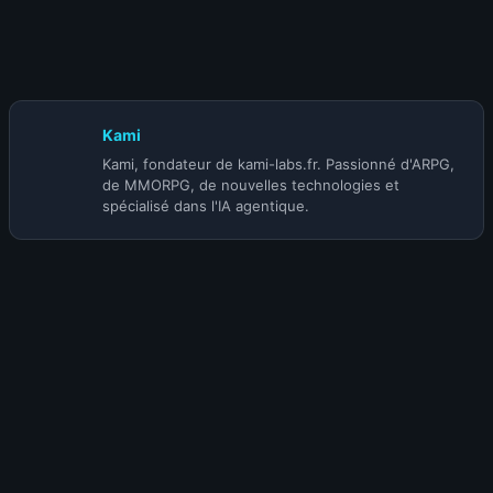
29 juillet 2026
Comment les jeux de tir empruntent
aujourd’hui les meilleures idées aux RPG et aux jeux de
survie
Kami
Kami, fondateur de kami-labs.fr. Passionné d'ARPG,
de MMORPG, de nouvelles technologies et
spécialisé dans l'IA agentique.