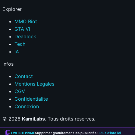
Explorer
MMO Riot
GTA VI
Deadlock
Tech
IA
Infos
Contact
Mentions Legales
CGV
Confidentialite
Connexion
© 2026
KamiLabs
. Tous droits reserves.
Fait avec
❤
pour la communaute gaming
Supprimer gratuitement les publicités ›
Plus d'info ici
TWITCH PRIME