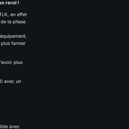
n rerol !
TLK, en effet
 de la phase
 équipement,
 plus farmer
’avoir plus
70 avec un
uilde avec