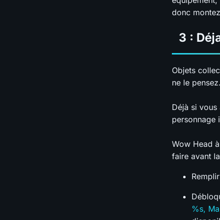
équipement, 
donc montez 
3 : Déj
Objets colle
ne le pense
Déjà si vous
personnage i
Wow Head à r
faire avant l
Remplir
Débloqu
%s, Mai