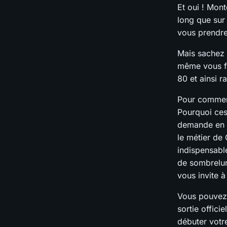
Et oui ! Mont
long que sur
vous prendre
Mais sachez 
même vous fa
80 et ainsi r
Pour commenc
Pourquoi ces
demande en p
le métier de
indispensable
de sombrel
vous invite à
Vous pouvez 
sortie offici
débuter votr