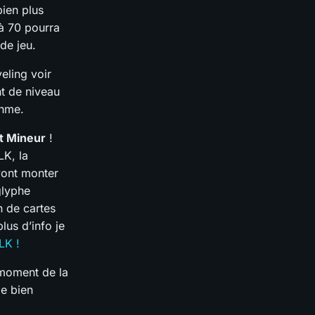
bien plus
 à 70 pourra
de jeu.
eling voir
t de niveau
thme.
t Mineur
!
LK, la
vont monter
glyphe
n de cartes
lus d’info je
LK !
 moment de la
de bien