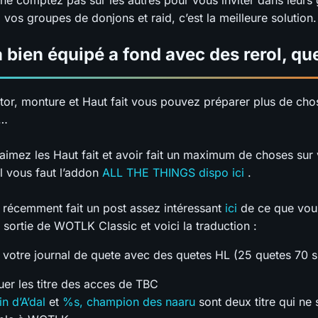
ne comptez pas sur les autres pour vous inviter dans leurs
vos groupes de donjons et raid, c’est la meilleure solution.
a bien équipé a fond avec des rerol, que
ctor, monture et Haut fait vous pouvez préparer plus de ch
z…
 aimez les Haut fait et avoir fait un maximum de choses sur 
l vous faut l’addon
ALL THE THINGS dispo ici
.
écemment fait un post assez intéressant
ici
de ce que vou
a sortie de WOTLK Classic et voici la traduction :
 votre journal de quete avec des quetes HL (25 quetes 70 s
er les titre des acces de TBC
n d’A’dal
et
%s, champion des naaru
sont deux titre qui ne 