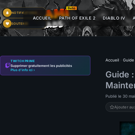
NOTIFICATIONS
ACCUEIL
PATH OF EXILE 2
DIABLO IV
SOUTENIR
Accueil
›
Guide
TWITCH PRIME
Supprimer gratuitement les publicités
Plus d'info ici ›
Guide 
Mainte
Publié le 30 ma
Ajouter au