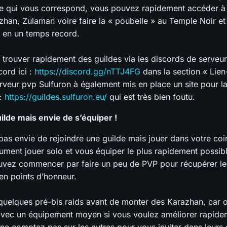
 qui vous correspond, vous pouvez rapidement accéder à 
an, Zulaman voire faire la « poubelle » au Temple Noir et 
 en un temps record.
trouver rapidement des guildes via les discords de serveu
cord ici :
https://discord.gg/nTTJ4FG
dans la section « Lien
erveur pvp Sulfuron à également mis en place un site pour l
 :
https://guildes.sulfuron.eu/
qui est très bien foutu.
uilde mais envie de s’équiper !
pas envie de rejoindre une guilde mais jouer dans votre coin
ument jouer solo et vous équiper le plus rapidement possibl
vez commencer par faire un peu de PVP pour récupérer l
en points d’honneur.
quelques pré-bis raids avant de monter des Karazhan, car o
 avec un équipement moyen si vous voulez améliorer rapide