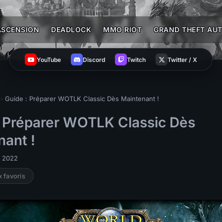
ASCENSION
DEADLOCK
MMO RIOT
GRAND THEFT AUT
YouTube
Discord
Twitch
Twitter / X
›
Guide : Préparer WOTLK Classic Dès Maintenant !
: Préparer WOTLK Classic Dès
nant !
i 2022
x favoris