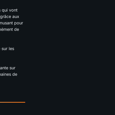
 qui vont
 grâce aux
amusant pour
rmément de
 sur les
lante sur
maines de