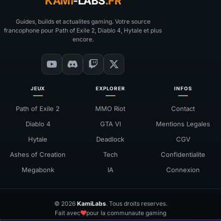
KAMI
-LABS
.FR
Guides, builds et actualites gaming. Votre source
francophone pour Path of Exile 2, Diablo 4, Hytale et plus
encore.
JEUX
EXPLORER
INFOS
Path of Exile 2
MMO Riot
Contact
Diablo 4
GTA VI
Mentions Legales
Hytale
Deadlock
CGV
Ashes of Creation
Tech
Confidentialite
Megabonk
IA
Connexion
© 2026
KamiLabs
. Tous droits reserves.
❤
Fait avec
pour la communaute gaming