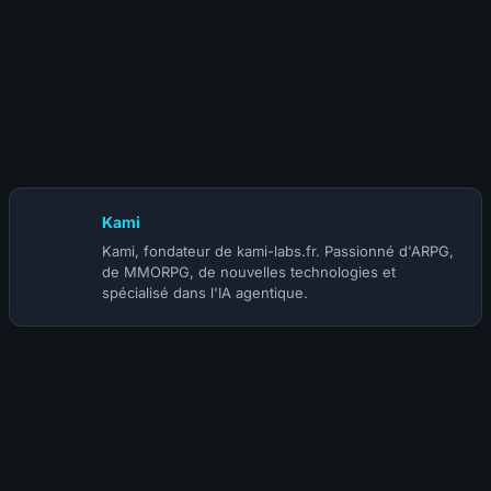
26 juillet 2022
Les guides pour monter vos métiers 1 à 450 sur WOTLK
Classic sont disponibles !
Kami
Kami, fondateur de kami-labs.fr. Passionné d'ARPG,
de MMORPG, de nouvelles technologies et
spécialisé dans l'IA agentique.