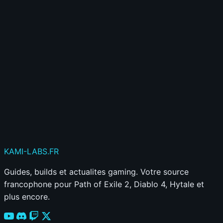
Créer mon compte gratuitement
Déjà membre ?
Connecte-toi ici
Publier mon commentaire
Votre commentaire sera aussi partagé sur le
Discord
KAMI
-LABS
.FR
Guides, builds et actualites gaming. Votre source
francophone pour Path of Exile 2, Diablo 4, Hytale et
plus encore.