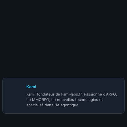
compétences
26 juillet 2022
Les guides pour monter vos métiers 1 à
450 sur WOTLK Classic sont disponibles !
Kami
Kami, fondateur de kami-labs.fr. Passionné d'ARPG,
de MMORPG, de nouvelles technologies et
spécialisé dans l'IA agentique.