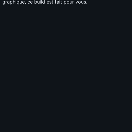
graphique, ce build est fait pour vous.
18 décembre 2025
Megabonk : Le Patch du Cimetière
change radicalement la donne !