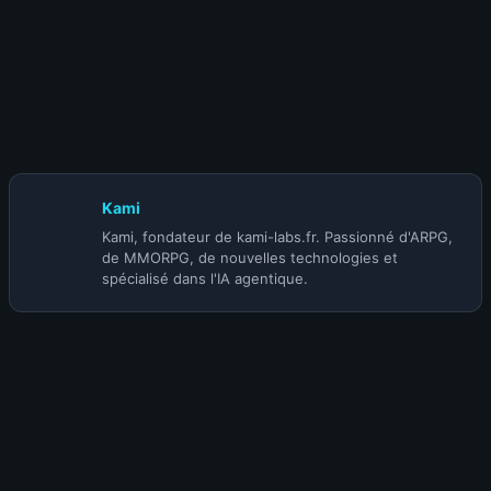
30 octobre 2025
Vous avez le contrôle ! Présentation du
Mod d’Interaction KamiLabs Twitch pour Megabonk
Kami
Kami, fondateur de kami-labs.fr. Passionné d'ARPG,
de MMORPG, de nouvelles technologies et
spécialisé dans l'IA agentique.