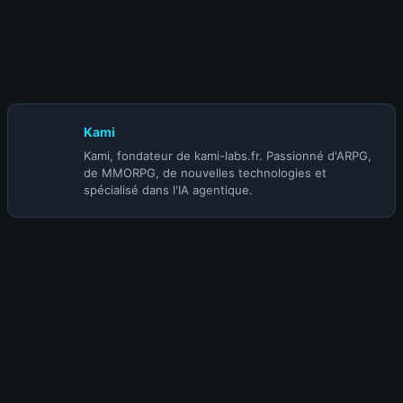
30 octobre 2025
Vous avez le contrôle ! Présentation du
Mod d’Interaction KamiLabs Twitch pour Megabonk
Kami
Kami, fondateur de kami-labs.fr. Passionné d'ARPG,
de MMORPG, de nouvelles technologies et
spécialisé dans l'IA agentique.