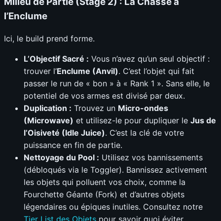
Milieu de Partie (Stage 2) : La Chasse à
l’Enclume
Ici, le build prend forme.
L’Objectif Sacré :
Vous n’avez qu’un seul objectif :
trouver l’
Enclume (Anvil)
. C’est l’objet qui fait
passer le run de « bon » à « Rank 1 ». Sans elle, le
potentiel de vos armes est divisé par deux.
Duplication :
Trouvez un
Micro-ondes
(Microwave)
et utilisez-le pour dupliquer le
Jus de
l’Oisiveté (Idle Juice)
. C’est la clé de votre
puissance en fin de partie.
Nettoyage du Pool :
Utilisez vos bannissements
(débloqués via le Toggler). Bannissez activement
les objets qui polluent vos choix, comme la
Fourchette Géante (Fork) et d’autres objets
légendaires ou épiques inutiles. Consultez notre
Tier List des Objets
pour savoir quoi éviter.