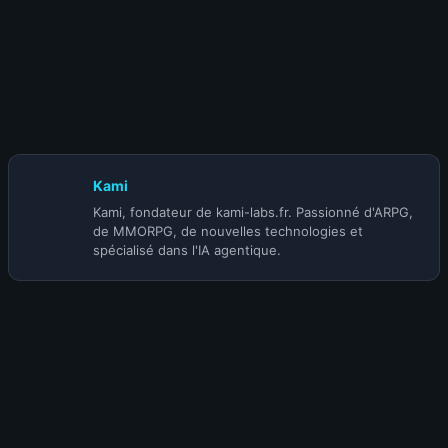
30 octobre 2025
Vous avez le contrôle ! Présentation du
Mod d’Interaction KamiLabs Twitch pour Megabonk
Kami
Kami, fondateur de kami-labs.fr. Passionné d'ARPG,
de MMORPG, de nouvelles technologies et
spécialisé dans l'IA agentique.