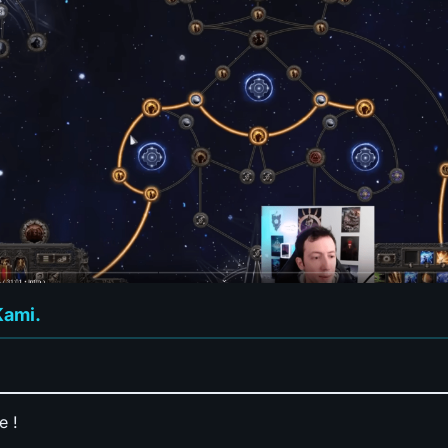
Kami.
e !