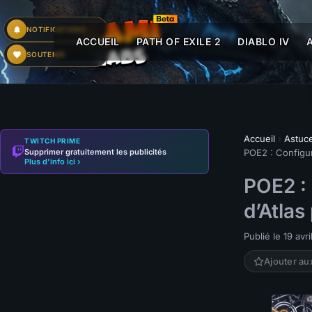
NOTIFICATIONS
ACCUEIL
PATH OF EXILE 2
DIABLO IV
SOUTENIR
Accueil
›
Astuce
TWITCH PRIME
Supprimer gratuitement les publicités
POE2 : Configura
Plus d'info ici ›
POE2 : 
d’Atlas
Publié le 19 avr
Ajouter au