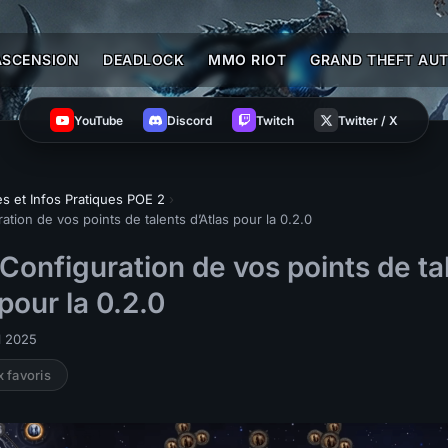
ASCENSION
DEADLOCK
MMO RIOT
GRAND THEFT AUT
YouTube
Discord
Twitch
Twitter / X
s et Infos Pratiques POE 2
›
tion de vos points de talents d’Atlas pour la 0.2.0
Configuration de vos points de ta
 pour la 0.2.0
il 2025
x favoris