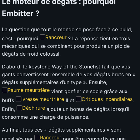
Le moteur de dégâts : pourquoi
Embitter ?
La question que tout le monde se pose face à ce build,
Rancœur
c’est : pourquoi
? La réponse tient en trois
mécaniques qui se combinent pour produire un pic de
dégâts de froid colossal.
D’abord, le keystone Way of the Stonefist fait que vos
gants convertissent l’ensemble de vos dégâts bruts en «
dégâts supplémentaires d’un type ». Ensuite,
Paume meurtrière
vient gonfler ce socle grâce aux
Ivresse meurtrière
Critiques incendiaires
buffs
II et
.
Déchirure
Enfin,
ajoute un bonus de dégâts lorsqu’il
consomme une charge de puissance.
Au final, tous ces « dégâts supplémentaires » sont
Rancœur
canalisés par
pour être convertis en une