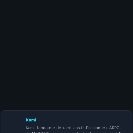
24 juillet 2026
S-TIER | BUILD MOINE IMPENDING DOOM
CHAYULA (@Full Moon Secret Club) | SAISON 5
24 juillet 2026
S-TIER | BUILD MOINE INFINITE HERALD
ACOLYTE (@Korihor) | SAISON 5
Kami
Kami, fondateur de kami-labs.fr. Passionné d'ARPG,