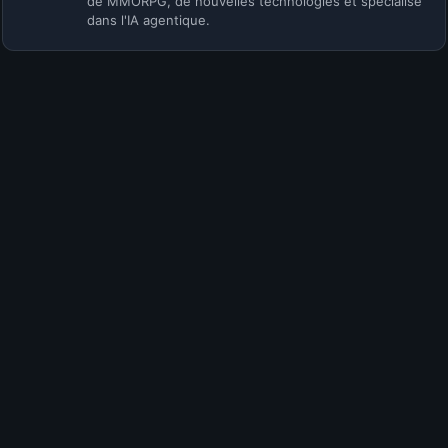
de MMORPG, de nouvelles technologies et spécialisé
dans l'IA agentique.
Envie de participer à la discussion ?
Rejoins la communauté KamiLabs pour commenter cet
article, partager ton avis et interagir avec les autres
membres !