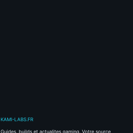
💬
Commente les articles
⭐
Gagne de l'XP et des badges
🎮
Accède à des fonctionnalités exclusives
Créer mon compte gratuitement
Déjà membre ?
Connecte-toi ici
Publier mon commentaire
Votre commentaire sera aussi partagé sur le
Discord
KAMI
-LABS
.FR
Guides, builds et actualites gaming. Votre source