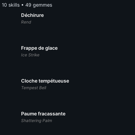
10 skills • 49 gemmes
Déchirure
Rend
Frappe de glace
Ice Strike
Cloche tempétueuse
Tempest Bell
Paume fracassante
Shattering Palm