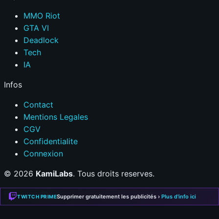
MMO Riot
GTA VI
Deadlock
Tech
IA
Infos
Contact
Mentions Legales
CGV
Confidentialite
Connexion
© 2026
KamiLabs
. Tous droits reserves.
Fait avec
❤
pour la communaute gaming
Supprimer gratuitement les publicités ›
Plus d'info ici
TWITCH PRIME
Mentions Légales