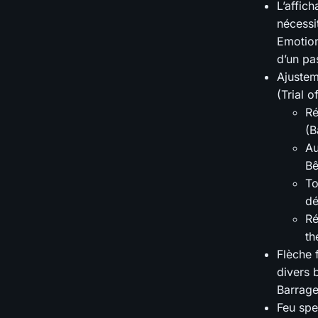
L’affic
nécessi
Emotion
d’un pa
Ajustem
(Trial o
Ré
(B
Au
Bê
To
dé
Ré
th
Flèche 
divers 
Barrage
Feu spec