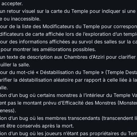
 accepter.
’un retour visuel sur la carte du Temple pour indiquer si une 
e ou inaccessible.
jour de la liste des Modificateurs du Temple pour correspond
ificateurs de carte affichée lors de l’exploration d’un templ
jour des informations affichées au survol des salles sur la c
pour montrer les améliorations possibles.
’un texte de description aux Chambres d’Atziri pour clarifi
iller la salle.
jour du mot-clé « Déstabilisation du Temple » (Temple Desta
rifier la déstabilisation aléatoire par rapport à celle liée à 
lle.
ion d’un bug où certains monstres à l’intérieur du Temple V
ent pas le montant prévu d’Efficacité des Monstres (Monste
veness).
ion d’un bug où les membres transcendants (transcendent l
nt être conservés après la mort.
ion d’un bug où les joueurs n’étant pas propriétaires du Te