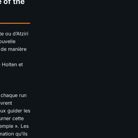
 of the
e ou d’Atziri
ouvelle
, de manière
 Holten et
à chaque run
uvrent
ux guider les
rner cette
Temple ». Les
ation qu’ils