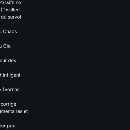
Passifs ne
(Distilled
 du survol
du Chaos
u Ciel
neur des
 infligent
 (Vornas,
 corrige
émentaires et
ueur pour