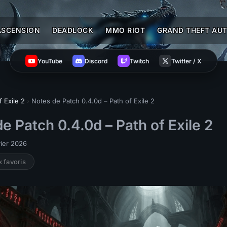
ASCENSION
DEADLOCK
MMO RIOT
GRAND THEFT AUT
YouTube
Discord
Twitch
Twitter / X
f Exile 2
›
Notes de Patch 0.4.0d – Path of Exile 2
e Patch 0.4.0d – Path of Exile 2
vier 2026
x favoris