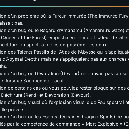
ion d’un problème où la Fureur Immurée (The Immured Fury
aissait pas.
ion d’un bug où le Regard d’Amanamu (Amanamu’s Gaze) et
t (Queen of the Forest) empêchaient le modificateur de vite
nt lors du sprint, à moins de posséder les deux.
ion des Talents Passifs de l’Atlas de l’Abysse qui s’appliqua
 d’Abyssal Depths mais ne s’appliquaient pas aux chances
ths.
ion d’un bug où Dévoration (Devour) ne pouvait pas cons
rs lorsque Sacrifice était actif.
ion de certains cas où vous pouviez rester bloqué sur des 
nt Déchirure (Rend) et Dévoration (Devour).
on d’un bug visuel où l’explosion visuelle de Feu spectral ét
ille prévue.
ion d’un bug où les Esprits déchaînés (Raging Spirits) ne p
blés par la compétence de commande « Mort Explosive » (E