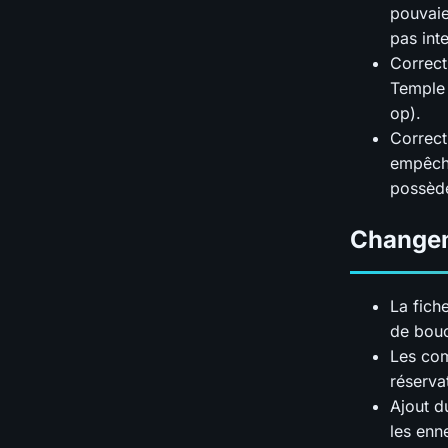
pouvaie
pas int
Correct
Temple 
op).
Correct
empêcha
possèd
Change
La fich
de bouc
Les com
réserva
Ajout d
les enn