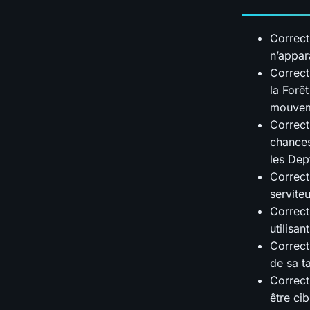
Correct
n’appar
Correct
la Forê
mouveme
Correct
chances
les Dep
Correct
serviteu
Correct
utilisa
Correcti
de sa ta
Correct
être ci