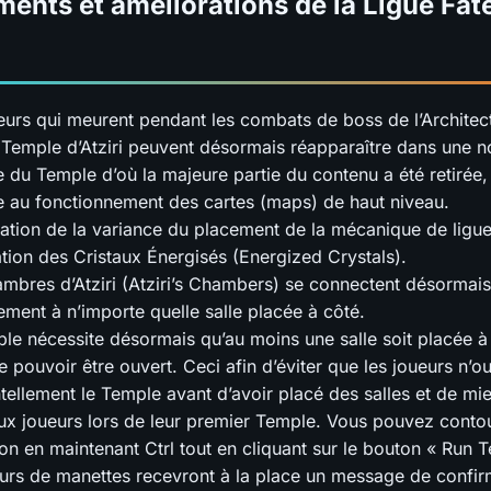
nts et améliorations de la Ligue Fate
eurs qui meurent pendant les combats de boss de l’Architect
 Temple d’Atziri peuvent désormais réapparaître dans une n
e du Temple d’où la majeure partie du contenu a été retirée
re au fonctionnement des cartes (maps) de haut niveau.
ation de la variance du placement de la mécanique de ligue
ation des Cristaux Énergisés (Energized Crystals).
mbres d’Atziri (Atziri’s Chambers) se connectent désormais
ement à n’importe quelle salle placée à côté.
le nécessite désormais qu’au moins une salle soit placée 
e pouvoir être ouvert. Ceci afin d’éviter que les joueurs n’o
tellement le Temple avant d’avoir placé des salles et de mie
x joueurs lors de leur premier Temple. Vous pouvez contou
tion en maintenant Ctrl tout en cliquant sur le bouton « Run 
teurs de manettes recevront à la place un message de confirm