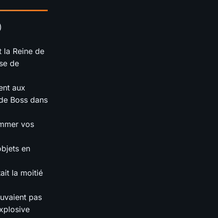
)
 la Reine de
sse de
ient aux
 de Boss dans
ommer vos
objets en
ait la moitié
ouvaient pas
xplosive