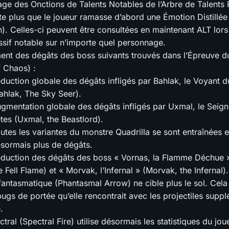
hage des Onctions de Talents Notables de l’Arbre de Talents 
te plus que le joueur ramasse d’abord une Émotion Distillée 
). Celles-ci peuvent être consultées en maintenant ALT lors
ssif notable sur n’importe quel personnage.
ent des dégâts des boss suivants trouvés dans l’Épreuve 
f Chaos) :
duction globale des dégâts infligés par Bahlak, le Voyant d
ahlak, The Sky Seer).
gmentation globale des dégâts infligés par Uxmal, le Seig
tes (Uxmal, the Beastlord).
utes les variantes du monstre Quadrilla se sont entraînées et
sormais plus de dégâts.
duction des dégâts des boss « Vornas, la Flamme Déchue »
e Fell Flame) et « Morvak, l’Infernal » (Morvak, the Infernal).
fantasmatique (Phantasmal Arrow) ne cible plus le sol. Cela
bugs de portée qu’elle rencontrait avec les projectiles suppl
.
tral (Spectral Fire) utilise désormais les statistiques du jo