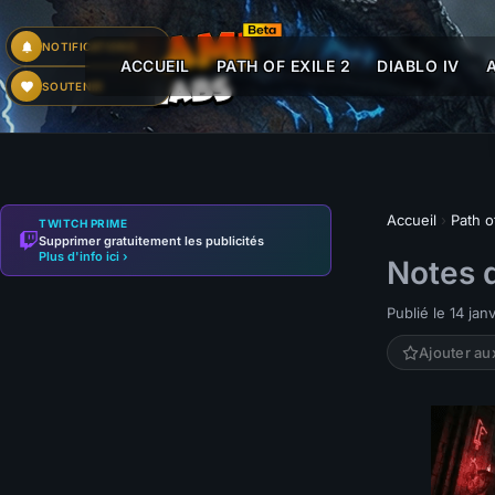
NOTIFICATIONS
ACCUEIL
PATH OF EXILE 2
DIABLO IV
SOUTENIR
Accueil
›
Path o
TWITCH PRIME
Supprimer gratuitement les publicités
Plus d'info ici ›
Notes d
Publié le 14 jan
Ajouter au