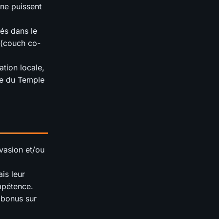
 ne puissent
vés dans le
 (couch co-
tion locale,
re du Temple
vasion et/ou
is leur
ompétence.
 bonus sur