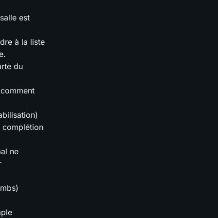
salle est
re à la liste
e.
arte du
er comment
bilisation)
la complétion
aal ne
r
imbs)
mple