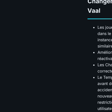
Changeme
Vaal
Les jou
dans le
instanc
similai
Amélior
réactiv
Les Cha
correct
Le Temp
avant d
acciden
nouveau
restric
utilisa