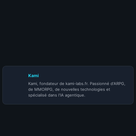
24 juillet 2026
S-TIER | BUILD MOINE INFINITE HERALD
ACOLYTE (@Korihor) | SAISON 5
Kami
Kami, fondateur de kami-labs.fr. Passionné d'ARPG,
de MMORPG, de nouvelles technologies et
spécialisé dans l'IA agentique.