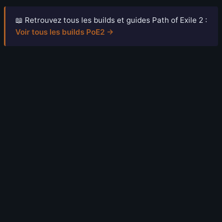
📖 Retrouvez tous les builds et guides Path of Exile 2 :
Voir tous les builds PoE2 →
6 août 2026
Path of Exile 2 : GGG a caché deux infos sur
la 1.0