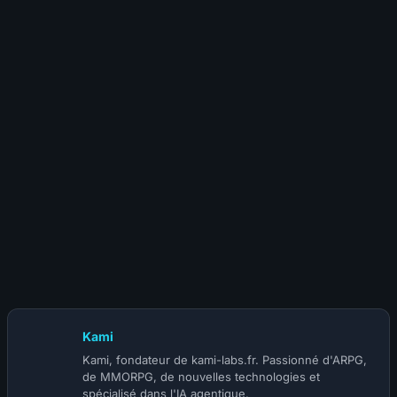
(@Full Moon Secret Club) | SAISON 5
24 juillet 2026
S-TIER | BUILD MOINE INFINITE HERALD ACOLYTE
(@Korihor) | SAISON 5
Kami
Kami, fondateur de kami-labs.fr. Passionné d'ARPG,
de MMORPG, de nouvelles technologies et
spécialisé dans l'IA agentique.