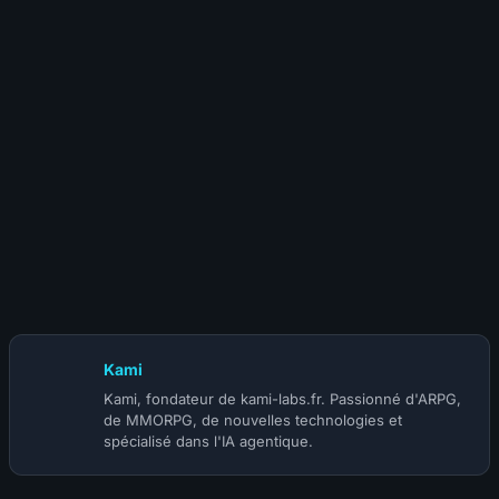
24 juillet 2026
S-TIER | BUILD MOINE INFINITE HERALD ACOLYTE
(@Korihor) | SAISON 5
Kami
Kami, fondateur de kami-labs.fr. Passionné d'ARPG,
de MMORPG, de nouvelles technologies et
spécialisé dans l'IA agentique.