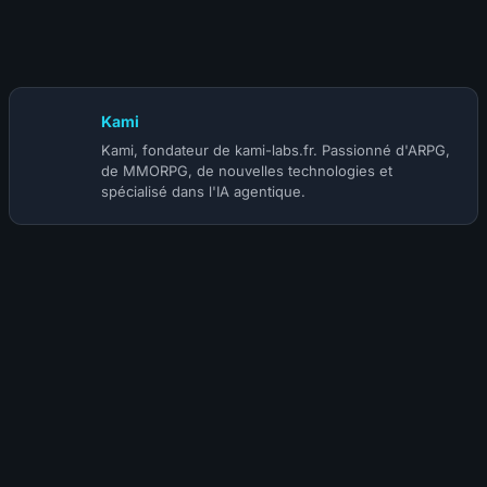
8 avril 2022
Guide du Paladin Sacré WOTLK Classic
Kami
Kami, fondateur de kami-labs.fr. Passionné d'ARPG,
de MMORPG, de nouvelles technologies et
spécialisé dans l'IA agentique.
Arcthor
4 ans