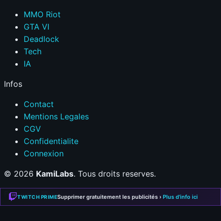
MMO Riot
GTA VI
Deadlock
Tech
IA
Infos
Contact
Mentions Legales
CGV
Confidentialite
Connexion
© 2026
KamiLabs
. Tous droits reserves.
Fait avec
❤
pour la communaute gaming
Supprimer gratuitement les publicités ›
Plus d'info ici
TWITCH PRIME
Mentions Légales