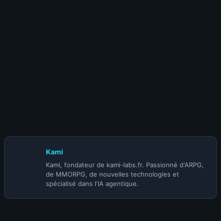
13 juin 2024
Nouvelles runes WOW SOD Phase 4
13 juin 2024
WOW SOD P4 : Nouveaux Set T1 dataminé
Kami
Kami, fondateur de kami-labs.fr. Passionné d'ARPG,
de MMORPG, de nouvelles technologies et
spécialisé dans l'IA agentique.