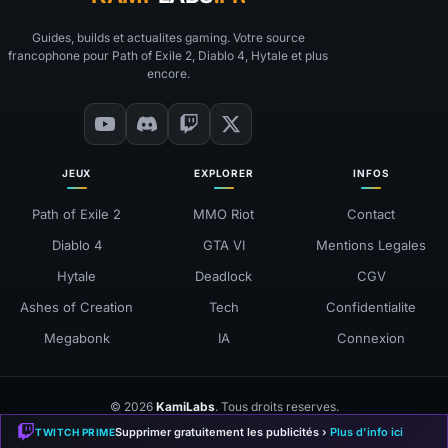
Guides, builds et actualites gaming. Votre source
francophone pour Path of Exile 2, Diablo 4, Hytale et plus
encore.
JEUX
EXPLORER
INFOS
Path of Exile 2
MMO Riot
Contact
Diablo 4
GTA VI
Mentions Legales
Hytale
Deadlock
CGV
Ashes of Creation
Tech
Confidentialite
Megabonk
IA
Connexion
© 2026
KamiLabs
. Tous droits reserves.
❤
Fait avec
pour la communaute gaming
Supprimer gratuitement les publicités ›
Plus d'info ici
TWITCH PRIME