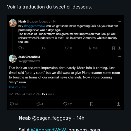
Voir la traduction du tweet ci-dessous.
Neab
@pagan_faggotry – 14h
Salut
@AggrendWoW
, pouvons-nous