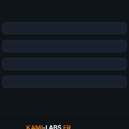
Publier mon commentaire
Votre commentaire sera aussi partagé sur le
Discord
KAMI
-LABS
.FR