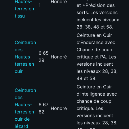
Hautes-
Honoré
1
et +Précision des
terres en
sorts. Les versions
tissu
incluent les niveaux
28, 38, 48 et 58.
Ceinture en Cuir
Ceinturon
d’Endurance avec
des
Chance de coup
6 65
Hautes-
Honoré
critique et PA. Les
29
terres en
versions incluent
cuir
les niveaux 28, 38,
48 et 58.
Ceinture en Cuir
Ceinturon
d’Intelligence avec
des
chance de coup
Hautes-
6 67
Honoré
critique. Les
terres en
62
versions incluent
cuir de
les niveaux 28, 38,
lézard