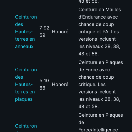
48 et 58.
Ceinture en Mailles
Ceinturon
d’Endurance avec
des
chance de coup
7 92
Hautes-
Honoré
critique et PA. Les
59
terres en
versions incluent
anneaux
les niveaux 28, 38,
48 et 58.
Ceinture en Plaques
Ceinturon
de Force avec
des
chance de coup
5 10
Hautes-
Honoré
critique. Les
88
terres en
versions incluent
plaques
les niveaux 28, 38,
48 et 58.
Ceinture en Plaques
de
Ceinturon
Force/Intelligence