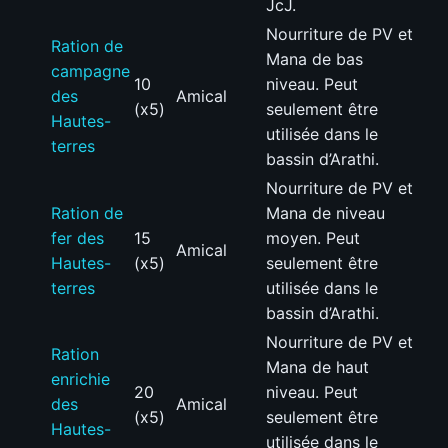
JcJ.
Nourriture de PV et
Ration de
Mana de bas
campagne
10
niveau. Peut
des
Amical
(x5)
seulement être
Hautes-
utilisée dans le
terres
bassin d’Arathi.
Nourriture de PV et
Ration de
Mana de niveau
fer des
15
moyen. Peut
Amical
Hautes-
(x5)
seulement être
terres
utilisée dans le
bassin d’Arathi.
Nourriture de PV et
Ration
Mana de haut
enrichie
20
niveau. Peut
des
Amical
(x5)
seulement être
Hautes-
utilisée dans le