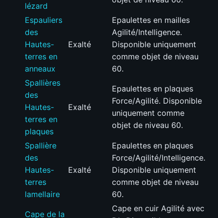
lézard
Espauliers
Epaulettes en mailles
des
Agilité/Intelligence.
Hautes-
Exalté
Disponible uniquement
terres en
comme objet de niveau
anneaux
60.
Spallières
Epaulettes en plaques
des
Force/Agilité. Disponible
Hautes-
Exalté
uniquement comme
terres en
objet de niveau 60.
plaques
Spallière
Epaulettes en plaques
des
Force/Agilité/Intelligence.
Hautes-
Exalté
Disponible uniquement
terres
comme objet de niveau
lamellaire
60.
Cape en cuir Agilité avec
Cape de la