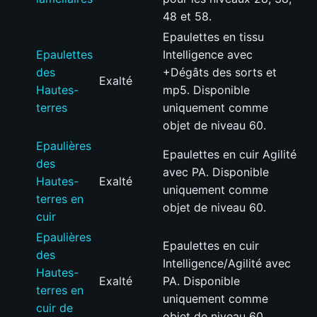
48 et 58.
Epaulettes en tissu
Epaulettes
Intelligence avec
des
+Dégâts des sorts et
Exalté
Hautes-
mp5. Disponible
terres
uniquement comme
objet de niveau 60.
Epaulières
Epaulettes en cuir Agilité
des
avec PA. Disponible
Hautes-
Exalté
uniquement comme
terres en
objet de niveau 60.
cuir
Epaulières
Epaulettes en cuir
des
Intelligence/Agilité avec
Hautes-
Exalté
PA. Disponible
terres en
uniquement comme
cuir de
objet de niveau 60.