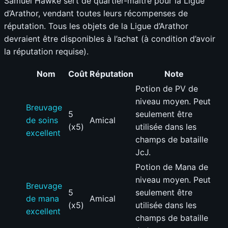
Samuel Hawke sert de quartier-maître pour la Ligue
d’Arathor, vendant toutes leurs récompenses de
réputation. Tous les objets de la Ligue d’Arathor
devraient être disponibles à l’achat (à condition d’avoir
la réputation requise).
Nom
Coût
Réputation
Note
Potion de PV de
niveau moyen. Peut
Breuvage
5
seulement être
de soins
Amical
(x5)
utilisée dans les
excellent
champs de bataille
JcJ.
Potion de Mana de
niveau moyen. Peut
Breuvage
5
seulement être
de mana
Amical
(x5)
utilisée dans les
excellent
champs de bataille