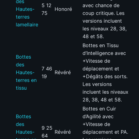
des
5 12
avec chance de
Hautes-
Honoré
75
coup critique. Les
terres
versions incluent
lamellaire
les niveaux 28, 38,
48 et 58.
Bottes en Tissu
d’Intelligence avec
Bottes
+Vitesse de
des
7 46
déplacement et
Hautes-
Révéré
19
+Dégâts des sorts.
terres en
Les versions
tissu
incluent les niveaux
28, 38, 48 et 58.
Bottes en Cuir
Bottes
d’Agilité avec
des
+Vitesse de
9 25
Hautes-
Révéré
déplacement et PA.
64