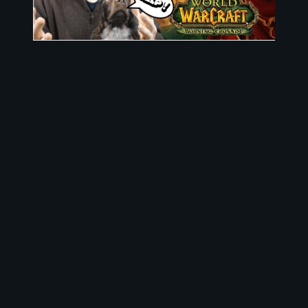
26 septembre 2022
Classement des meilleurs Compo
d’arène pour WOTLK Classic !