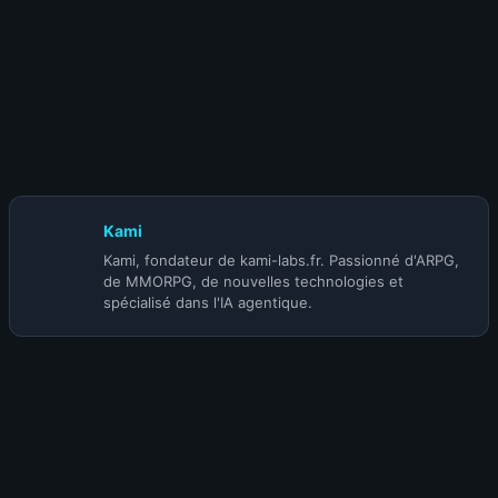
26 juillet 2022
Les guides pour monter vos métiers 1 à
450 sur WOTLK Classic sont disponibles !
Kami
Kami, fondateur de kami-labs.fr. Passionné d'ARPG,
de MMORPG, de nouvelles technologies et
spécialisé dans l'IA agentique.