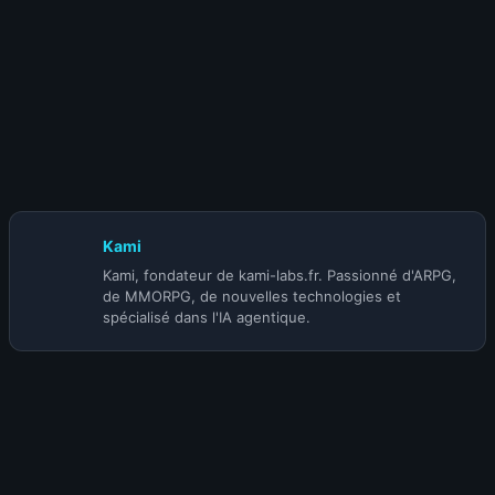
12 novembre 2025
Blizzard en roue libre : WoW devient
un « Diablo 4.5 » solo, Mono touche, à 90$ et avec une
nouvelle monnaie premium
Kami
Kami, fondateur de kami-labs.fr. Passionné d'ARPG,
de MMORPG, de nouvelles technologies et
spécialisé dans l'IA agentique.