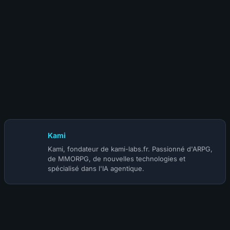
12 novembre 2025
Blizzard en roue libre : WoW devient un « Diablo 4.5 » solo,
Mono touche, à 90$ et avec une nouvelle monnaie
premium
Kami
Kami, fondateur de kami-labs.fr. Passionné d'ARPG,
de MMORPG, de nouvelles technologies et
spécialisé dans l'IA agentique.