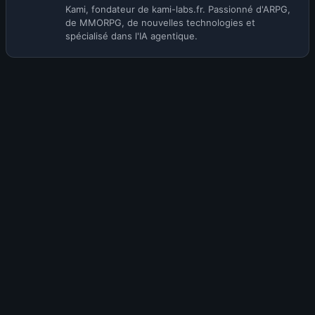
Kami, fondateur de kami-labs.fr. Passionné d'ARPG,
de MMORPG, de nouvelles technologies et
spécialisé dans l'IA agentique.
Envie de participer à la discussion ?
Rejoins la communauté KamiLabs pour commenter cet
article, partager ton avis et interagir avec les autres