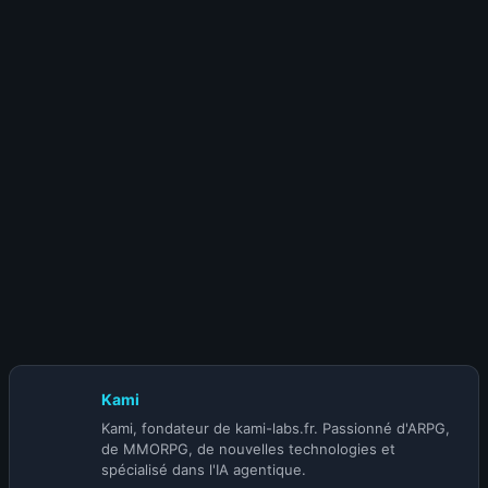
9 février 2026
Guide Paladin PVP Protection – WOTLK
Classic
12 novembre 2025
Blizzard en roue libre : WoW devient
un « Diablo 4.5 » solo, Mono touche, à 90$ et avec une
nouvelle monnaie premium
Kami
Kami, fondateur de kami-labs.fr. Passionné d'ARPG,
de MMORPG, de nouvelles technologies et
spécialisé dans l'IA agentique.