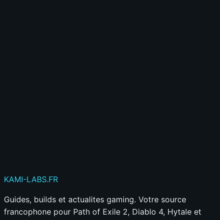
⭐
Gagne de l'XP et des badges
🎮
Accède à des fonctionnalités exclusives
Créer mon compte gratuitement
Déjà membre ?
Connecte-toi ici
Publier mon commentaire
Votre commentaire sera aussi partagé sur le
Discord
KAMI
-LABS
.FR
Guides, builds et actualites gaming. Votre source
francophone pour Path of Exile 2, Diablo 4, Hytale et