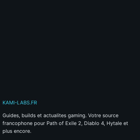
🎮
Accède à des fonctionnalités exclusives
Créer mon compte gratuitement
Déjà membre ?
Connecte-toi ici
Publier mon commentaire
Votre commentaire sera aussi partagé sur le
Discord
KAMI
-LABS
.FR
Guides, builds et actualites gaming. Votre source
francophone pour Path of Exile 2, Diablo 4, Hytale et
plus encore.