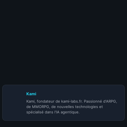
Classic
12 novembre 2025
Blizzard en roue libre : WoW devient
un « Diablo 4.5 » solo, Mono touche, à 90$ et avec une
nouvelle monnaie premium
Kami
Kami, fondateur de kami-labs.fr. Passionné d'ARPG,
de MMORPG, de nouvelles technologies et
spécialisé dans l'IA agentique.