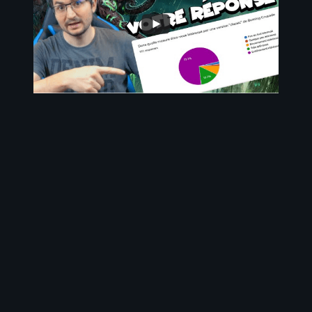
3 août 2026
WoW Classic+ : tout ce qu’on sait vraiment