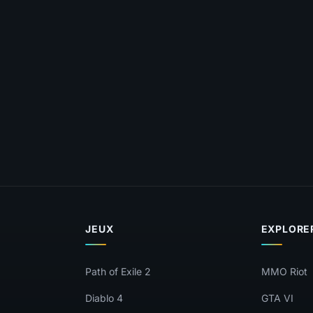
Publier mon commentaire
taire sera aussi partagé sur le
Discord
JEUX
EXPLORE
Path of Exile 2
MMO Riot
Diablo 4
GTA VI