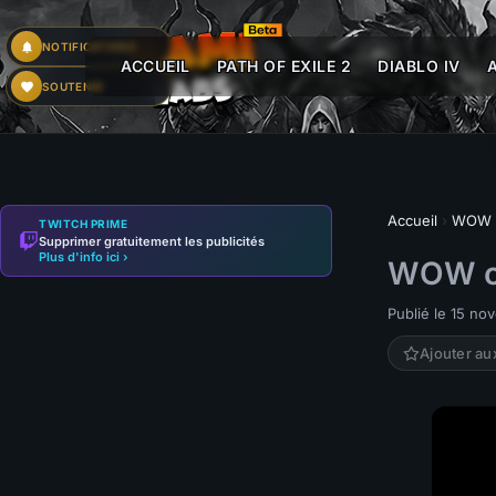
NOTIFICATIONS
ACCUEIL
PATH OF EXILE 2
DIABLO IV
SOUTENIR
Accueil
›
WOW 
TWITCH PRIME
Supprimer gratuitement les publicités
Plus d'info ici ›
WOW cla
Publié le 15 n
Ajouter au