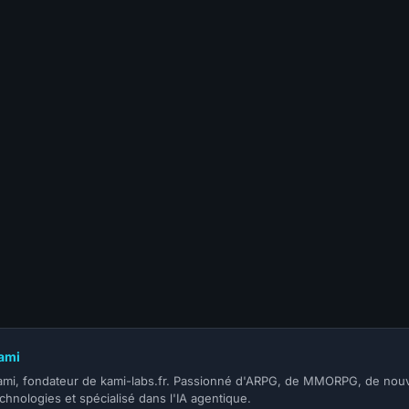
9 février 2026
9 février 2026
12 novemb
+ : tout
Guide Farm
Guide Paladin PVP
Blizzard 
t
d’Essence Éternelle –
Protection – WOTLK
: WoW de
ant la
WOTLK Classic
Classic
« Diablo 
026
Mono tou
et avec u
monnaie
ami
ami, fondateur de kami-labs.fr. Passionné d'ARPG, de MMORPG, de nouv
chnologies et spécialisé dans l'IA agentique.