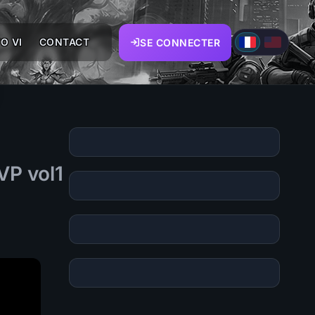
O VI
CONTACT
SE CONNECTER
VP vol1