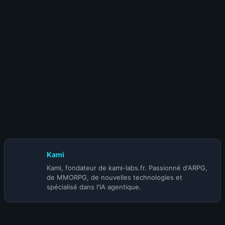
12 novembre 2025
Blizzard en roue libre : WoW devient
un « Diablo 4.5 » solo, Mono touche, à 90$ et avec une
nouvelle monnaie premium
Kami
Kami, fondateur de kami-labs.fr. Passionné d'ARPG,
de MMORPG, de nouvelles technologies et
spécialisé dans l'IA agentique.