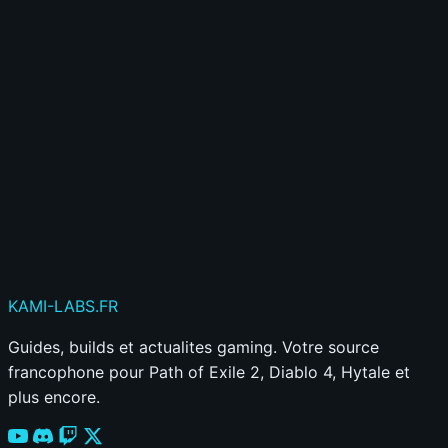
Créer mon compte gratuitement
Déjà membre ?
Connecte-toi ici
Publier mon commentaire
Votre commentaire sera aussi partagé sur le
Discord
KAMI
-LABS
.FR
Guides, builds et actualites gaming. Votre source
francophone pour Path of Exile 2, Diablo 4, Hytale et
plus encore.