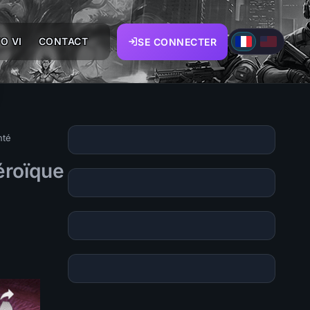
O VI
CONTACT
SE CONNECTER
nté
éroïque