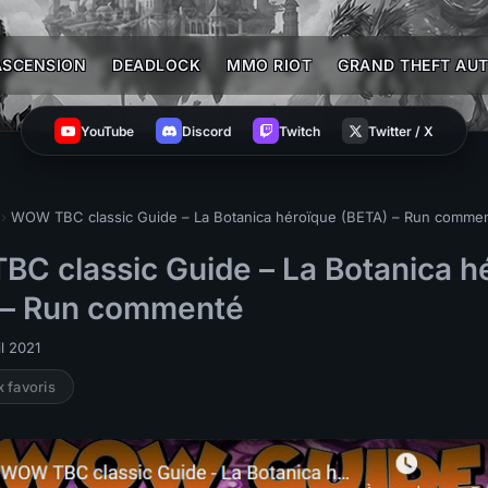
ASCENSION
DEADLOCK
MMO RIOT
GRAND THEFT AUT
YouTube
Discord
Twitch
Twitter / X
›
WOW TBC classic Guide – La Botanica héroïque (BETA) – Run comme
C classic Guide – La Botanica h
 – Run commenté
il 2021
x favoris