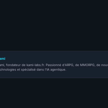
 2022
6 août 2022
1 août 2022
26 juillet 2
 des
WOTLK CLASSIC
WOTLK Classic prix
Les guid
Compo
Malygos le Guide
des montures et
monter vo
ur WOTLK
complet !
compétences
à 450 s
Classic s
disponibl
ami
ami, fondateur de kami-labs.fr. Passionné d'ARPG, de MMORPG, de nouv
chnologies et spécialisé dans l'IA agentique.