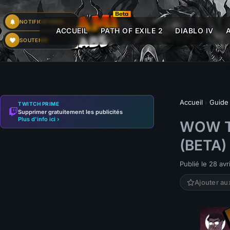
NOTIFICATIONS
ACCUEIL
PATH OF EXILE 2
DIABLO IV
SOUTENIR
Accueil
›
Guide
TWITCH PRIME
Supprimer gratuitement les publicités
Plus d'info ici ›
WOW TB
(BETA)
Publié le 28 avr
Ajouter au