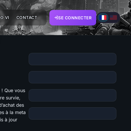
O VI
CONTACT
SE CONNECTER
 ! Que vous
re survie,
d’achat des
ues à la meta
s à jour