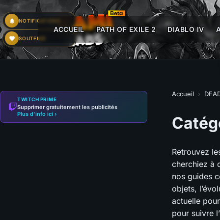
NOTIFICATIONS
ACCUEIL
PATH OF EXILE 2
DIABLO IV
SOUTENIR
Accueil
›
DEA
TWITCH PRIME
Supprimer gratuitement les publicités
Plus d'info ici ›
Catég
Retrouvez l
cherchiez à 
nos guides c
objets, l’évo
actuelle pou
pour suivre l