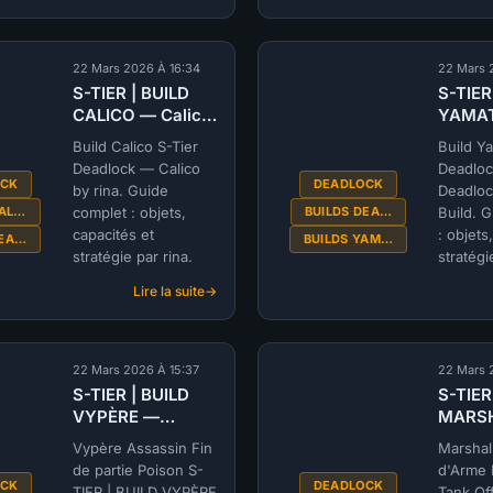
S-
TIER
|
22 Mars 2026 À 16:34
22 Mars 
BUILD
S-TIER | BUILD
S-TIER
SURIN
CALICO — Calico
YAMA
—
by rina (@rina) |
Deadl
Knife
Build Calico S-Tier
Build Y
DEADLOCK
Build
Shiv
Deadlock — Calico
Deadlo
(@Hydr
OCK
DEADLOCK
by
by rina. Guide
Deadloc
DEAD
rina
CAL…
BUILDS DEA…
complet : objets,
Build. 
(@rina)
capacités et
: objets
DEA…
BUILDS YAM…
|
stratégie par rina.
stratégi
DEADLOCK
Hydrati
Lire la suite
:
S-
TIER
|
22 Mars 2026 À 15:37
22 Mars 
BUILD
S-TIER | BUILD
S-TIER
CALICO
VYPÈRE —
MARS
—
Deadlock Vyper
Deadl
Calico
Vypère Assassin Fin
Marshal
Build (@Rina) |
Build
by
de partie Poison S-
d'Arme 
DEADLOCK
(@Hydr
OCK
DEADLOCK
rina
TIER | BUILD VYPÈRE
Tank Of