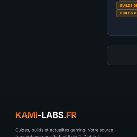
BUILDS 
BUILDS 
KAMI
-LABS
.FR
Guides, builds et actualites gaming. Votre source
francophone pour Path of Exile 2, Diablo 4,