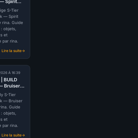
— Spirit
—
by rina
Carry
ige S-Tier
 |
Victor
k — Spirit
LOCK
by
 rina. Guide
rina
: objets,
(@rina)
s et
|
e par rina.
DEADLOCK
Lire la suite
:
S-
TIER
|
2026 À 16:39
BUILD
 | BUILD
PAIGE
— Bruiser
—
y rina
Spirit
lly S-Tier
 |
Paige
k — Bruiser
LOCK
by
 rina. Guide
rina
: objets,
(@rina)
s et
|
e par rina.
DEADLOCK
Lire la suite
: