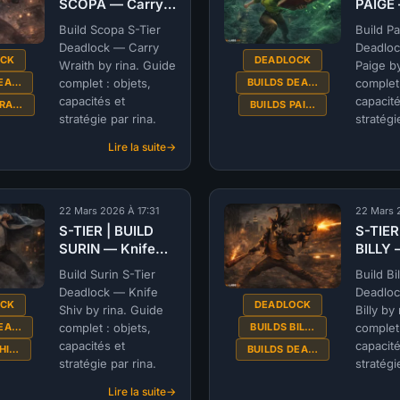
SCOPA — Carry
PAIGE 
—
Wraith by rina
Paige 
Mobalytics
Build Scopa S-Tier
Build Pa
(@rina) |
(@rina)
-
Deadlock — Carry
Deadloc
DEADLOCK
DEAD
OCK
DEADLOCK
Abrams
Wraith by rina. Guide
Paige by
by
DEA…
BUILDS DEA…
complet : objets,
complet 
sharky
capacités et
capacité
WRA…
BUILDS PAI…
(@sharky)
stratégie par rina.
stratégi
|
DEADLOCK
Lire la suite
:
S-
TIER
|
22 Mars 2026 À 17:31
22 Mars 
BUILD
S-TIER | BUILD
S-TIER
SCOPA
SURIN — Knife
BILLY 
—
Shiv by rina
Billy b
Carry
Build Surin S-Tier
Build Bi
(@rina) |
(@rina)
Wraith
Deadlock — Knife
Deadloc
DEADLOCK
DEAD
OCK
DEADLOCK
by
Shiv by rina. Guide
Billy by
rina
DEA…
BUILDS BIL…
complet : objets,
complet 
(@rina)
capacités et
capacité
SHI…
BUILDS DEA…
|
stratégie par rina.
stratégi
DEADLOCK
Lire la suite
: