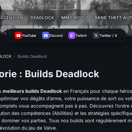
ASCENSION
DEADLOCK
MMO RIOT
GRAND THEFT AUT
YouTube
Discord
Twitch
Twitter / X
DLOCK
›
Builds Deadlock
orie :
Builds Deadlock
es
meilleurs builds Deadlock
en Français pour chaque héros
optimiser vos dégâts d’arme, votre puissance de sort ou vot
omplets vous accompagnent pas à pas. Découvrez l’ordre 
lution des compétences (Abilities) et les stratégies spécifiq
r dominer vos parties. Tous nos builds sont régulièrement mi
’évolution du jeu de Valve.