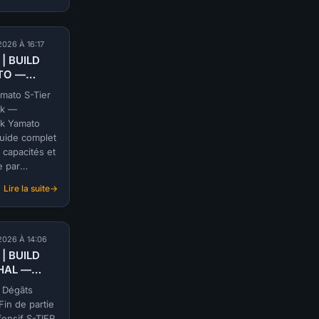
S-
TIER
|
2026 À 16:17
BUILD
 | BUILD
BILLY
TO —
—
ock Yamato
Bruiser
amato S-Tier
Billy
ck —
ation) |
by
k Yamato
LOCK
rina
Guide complet
(@rina)
, capacités et
|
e par
DEADLOCK
on.
Lire la suite
:
S-
TIER
|
2026 À 14:06
BUILD
 | BUILD
YAMATO
HAL —
—
ock Warden
Deadlock
 Dégâts
Yamato
Fin de partie
ation) |
Build
fensif S-TIER