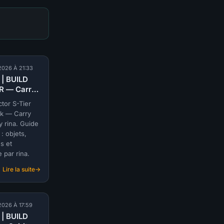
2026 À 21:33
 | BUILD
R — Carry
by rina
ctor S-Tier
 |
k — Carry
LOCK
y rina. Guide
: objets,
s et
e par rina.
Lire la suite
:
S-
TIER
|
2026 À 17:59
BUILD
 | BUILD
VICTOR