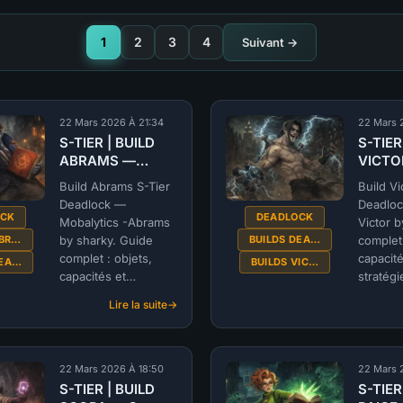
1
2
3
4
Suivant →
22 Mars 2026 À 21:34
22 Mars 
S-TIER | BUILD
S-TIER
ABRAMS —
VICTO
Mobalytics -
Victor 
Build Abrams S-Tier
Build Vi
Abrams by
(@rina)
Deadlock —
Deadloc
sharky (@sharky)
DEAD
OCK
DEADLOCK
Mobalytics -Abrams
Victor b
| DEADLOCK
ABR…
BUILDS DEA…
by sharky. Guide
complet 
complet : objets,
capacité
DEA…
BUILDS VIC…
capacités et
stratégi
stratégie par sharky.
Lire la suite
:
S-
TIER
|
22 Mars 2026 À 18:50
22 Mars 
BUILD
S-TIER | BUILD
S-TIER
ABRAMS