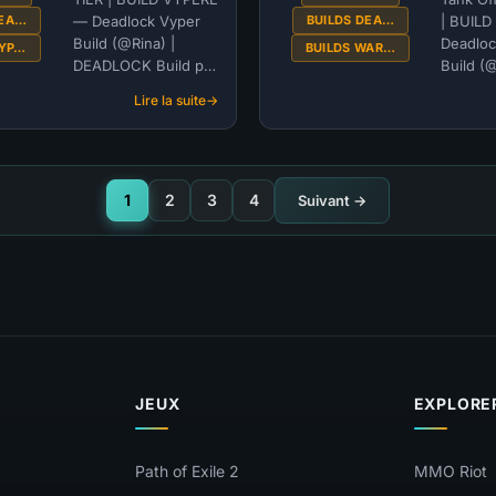
DEAD
(@rina)
DEA…
BUILDS DEA…
— Deadlock Vyper
| BUIL
|
Build (@Rina) |
Deadlo
VYP…
BUILDS WAR…
DEADLOCK
DEADLOCK Build par
Build (
@Rina · Mis à jour le
DEADLO
Lire la suite
2026-03-22 S-TIER
:
@Hydrat
S-
Article de Kami
jour le
TIER
Présentation du
S-TIER A
|
Build Le Build...
Kami Pr
BUILD
du Build
1
2
3
4
Suivant →
VYPÈRE
—
Deadlock
Vyper
Build
(@Rina)
|
DEADLOCK
JEUX
EXPLORE
Path of Exile 2
MMO Riot