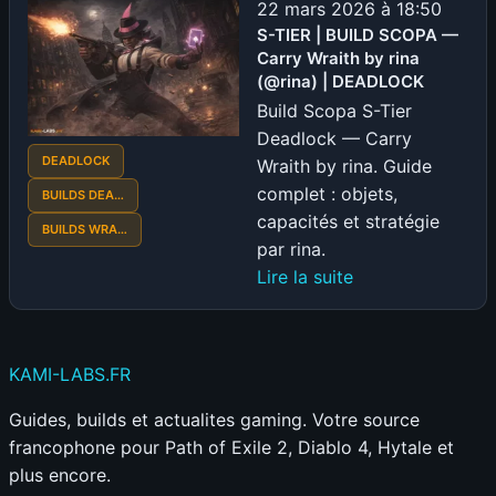
22 mars 2026 à 18:50
S-TIER | BUILD SCOPA —
Carry Wraith by rina
(@rina) | DEADLOCK
Build Scopa S-Tier
Deadlock — Carry
DEADLOCK
Wraith by rina. Guide
complet : objets,
BUILDS DEA…
capacités et stratégie
BUILDS WRA…
par rina.
:
Lire la suite
S-
TIER
|
KAMI
-LABS
.FR
BUILD
SCOPA
Guides, builds et actualites gaming. Votre source
—
francophone pour Path of Exile 2, Diablo 4, Hytale et
Carry
plus encore.