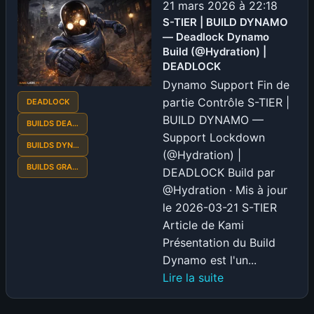
21 mars 2026 à 22:18
S-TIER | BUILD DYNAMO
— Deadlock Dynamo
Build (@Hydration) |
DEADLOCK
Dynamo Support Fin de
partie Contrôle S-TIER |
DEADLOCK
BUILD DYNAMO —
BUILDS DEA…
Support Lockdown
BUILDS DYN…
(@Hydration) |
BUILDS GRA…
DEADLOCK Build par
@Hydration · Mis à jour
le 2026-03-21 S-TIER
Article de Kami
Présentation du Build
Dynamo est l'un...
:
Lire la suite
S-
TIER