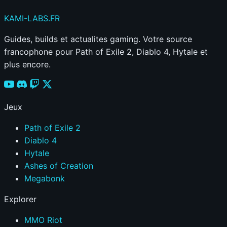
|
KAMI
-LABS
.FR
BUILD
DYNAMO
Guides, builds et actualites gaming. Votre source
—
francophone pour Path of Exile 2, Diablo 4, Hytale et
Deadlock
plus encore.
Dynamo
Build
(@Hydration)
Jeux
|
DEADLOCK
Path of Exile 2
Diablo 4
Hytale
Ashes of Creation
Megabonk
Explorer
MMO Riot