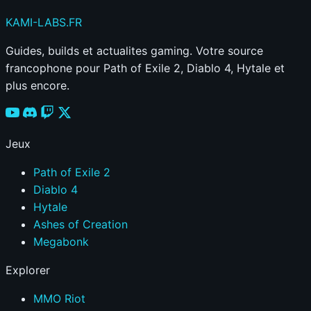
|
KAMI
-LABS
.FR
BUILD
DAME
Guides, builds et actualites gaming. Votre source
GEIST
francophone pour Path of Exile 2, Diablo 4, Hytale et
—
plus encore.
Spirit
Lady
Geist
Jeux
by
Hydration
Path of Exile 2
(@Hydration)
Diablo 4
|
Hytale
DEADLOCK
Ashes of Creation
Megabonk
Explorer
MMO Riot