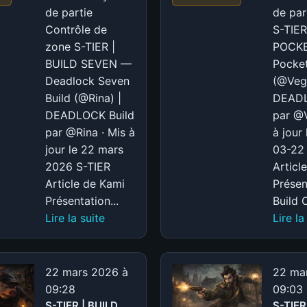
(@Rina)
de partie
de par
|
Contrôle de
S-TIER
DEADLOCK
zone S-TIER |
POCK
BUILD SEVEN —
Pocke
Deadlock Seven
(@Vega
Build (@Rina) |
DEADL
DEADLOCK Build
par @V
par @Rina · Mis à
à jour
jour le 22 mars
03-22
2026 S-TIER
Articl
Article de Kami
Présen
Présentation...
Build C
:
Lire la suite
Lire la
S-
TIER
|
22 mars 2026 à
22 ma
BUILD
09:28
09:03
SEVEN
S-TIER | BUILD
S-TIER