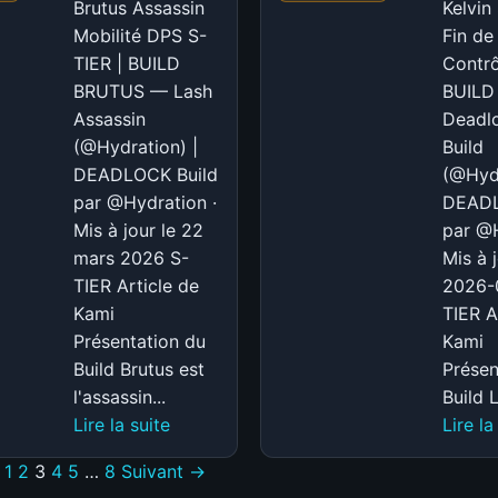
(@rina)
Brutus Assassin
Kelvin
|
Mobilité DPS S-
Fin de
DEADLOCK
TIER | BUILD
Contrô
BRUTUS — Lash
BUILD
Assassin
Deadlo
(@Hydration) |
Build
DEADLOCK Build
(@Hydr
par @Hydration ·
DEADL
Mis à jour le 22
par @H
mars 2026 S-
Mis à j
TIER Article de
2026-
Kami
TIER A
Présentation du
Kami
Build Brutus est
Présen
l'assassin...
Build L
:
Lire la suite
Lire la
S-
1
2
3
4
5
…
8
Suivant →
TIER