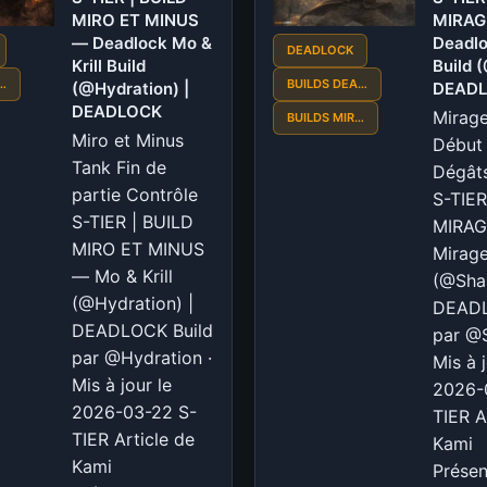
MIRO ET MINUS
—
MIRAG
— Deadlock Mo &
Deadlo
Deadlock
DEADLOCK
Krill Build
Build 
Seven
…
BUILDS DEA…
(@Hydration) |
DEAD
Build
DEADLOCK
Mirag
BUILDS MIR…
(@Rina)
Miro et Minus
Début 
|
Tank Fin de
Dégâts
DEADLOCK
partie Contrôle
S-TIER
S-TIER | BUILD
MIRAG
MIRO ET MINUS
Mirag
— Mo & Krill
(@Shar
(@Hydration) |
DEADL
DEADLOCK Build
par @S
par @Hydration ·
Mis à j
Mis à jour le
2026-
2026-03-22 S-
TIER A
TIER Article de
Kami
Kami
Présen