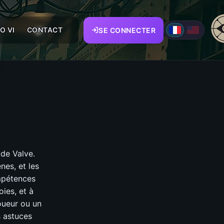
O VI
CONTACT
SE CONNECTER
r de Valve.
nes, et les
ompétences
ies, et à
oueur ou un
s astuces