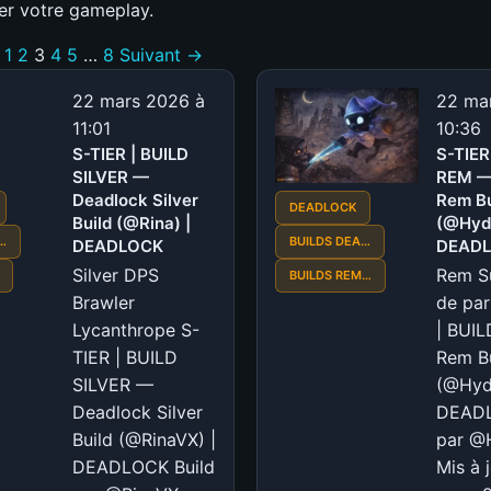
er votre gameplay.
1
2
3
4
5
…
8
Suivant →
22 mars 2026 à
22 ma
11:01
10:36
S-TIER | BUILD
S-TIER
SILVER —
REM —
Deadlock Silver
Rem Bu
DEADLOCK
Build (@Rina) |
(@Hydr
…
BUILDS DEA…
DEADLOCK
DEAD
Silver DPS
Rem S
BUILDS REM…
Brawler
de par
Lycanthrope S-
| BUI
TIER | BUILD
Rem Bu
SILVER —
(@Hydr
Deadlock Silver
DEADL
Build (@RinaVX) |
par @H
DEADLOCK Build
Mis à 