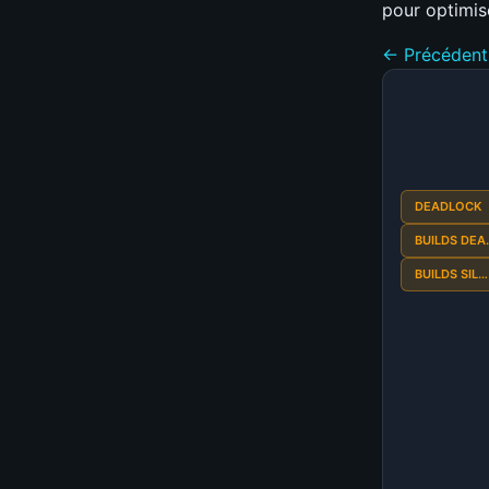
pour optimis
← Précédent
DEADLOCK
BUILDS DEA
BUILDS SIL…