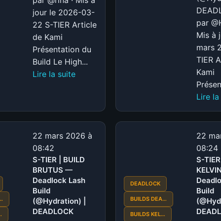
DEADL
jour le 2026-03-
par @H
22 S-TIER Article
Mis à 
de Kami
mars 
Présentation du
TIER A
Build Le High...
Kami
:
Lire la suite
Présent
S-
Lire la
TIER
|
BUILD
MINA
22 mars 2026 à
22 ma
—
08:42
08:24
S-TIER | BUILD
High
S-TIER
BRUTUS —
KELVI
Scaling
Deadlock Lash
Deadlo
Mina
DEADLOCK
Build
Build
by
…
BUILDS DEA…
(@Hydration) |
(@Hydr
rina
DEADLOCK
DEAD
…
BUILDS KEL…