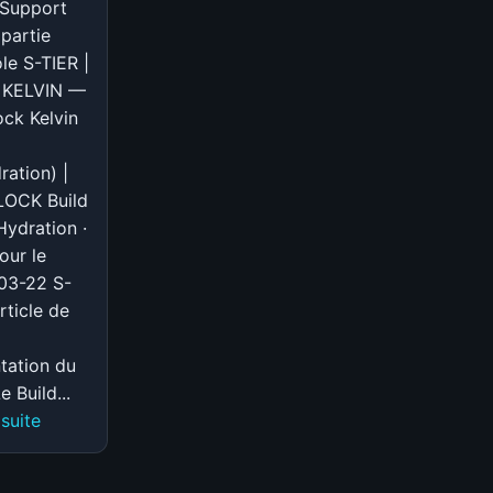
 Support
by
 partie
Hydration
le S-TIER |
(@Hydration)
 KELVIN —
|
ck Kelvin
DEADLOCK
ation) |
OCK Build
ydration ·
our le
03-22 S-
rticle de
tation du
e Build...
:
 suite
S-
TIER