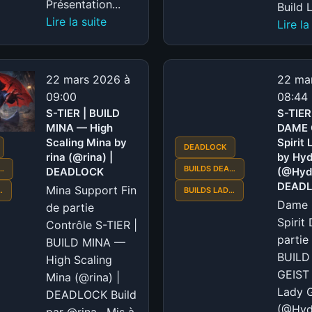
Présentation...
Build L
:
Lire la suite
Lire la
S-
TIER
|
22 mars 2026 à
22 ma
BUILD
09:00
08:44
MIRO
S-TIER | BUILD
S-TIER
ET
MINA — High
DAME 
Scaling Mina by
MINUS
Spirit 
DEADLOCK
rina (@rina) |
by Hyd
—
…
BUILDS DEA…
DEADLOCK
(@Hydr
Deadlock
DEAD
Mina Support Fin
…
BUILDS LAD…
Mo
Dame 
de partie
&
Spirit
Contrôle S-TIER |
Krill
partie
BUILD MINA —
Build
BUILD
High Scaling
(@Hydration)
GEIST 
Mina (@rina) |
|
Lady G
DEADLOCK Build
DEADLOCK
(@Hydr
par @rina · Mis à