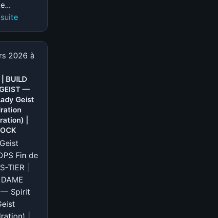
e...
:
 suite
S-
TIER
|
rs 2026 à
BUILD
MIRAGE
 | BUILD
GEIST —
—
Lady Geist
Deadlock
ration
Mirage
ation) |
Build
LOCK
(@Sharky)
Geist
|
 DPS Fin de
DEADLOCK
 S-TIER |
 DAME
— Spirit
eist
ation) |