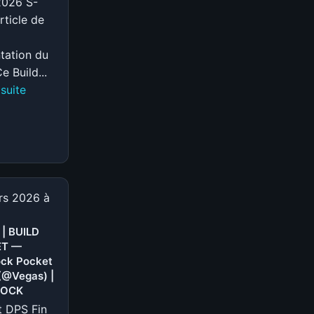
2026 S-
rticle de
tation du
e Build...
:
 suite
S-
TIER
|
BUILD
REM
—
rs 2026 à
Deadlock
Rem
 | BUILD
ET —
Build
ck Pocket
(@Hydration)
(@Vegas) |
|
LOCK
DEADLOCK
t DPS Fin