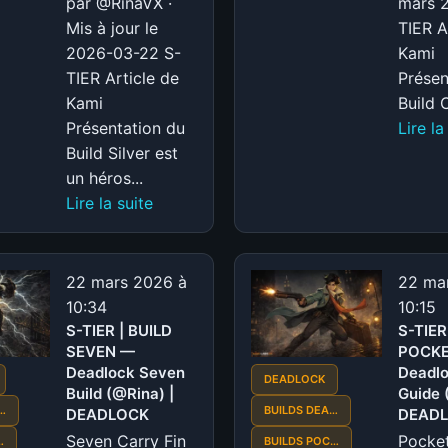
par @RinaVX ·
mars 
Mis à jour le
TIER A
2026-03-22 S-
Kami
TIER Article de
Présen
Kami
Build C
Présentation du
Lire la
Build Silver est
un héros...
:
Lire la suite
S-
TIER
|
22 mars 2026 à
22 ma
BUILD
10:34
10:15
SILVER
S-TIER | BUILD
S-TIER
SEVEN —
—
POCK
Deadlock Seven
Deadlo
Deadlock
DEADLOCK
Build (@Rina) |
Guide 
Silver
…
BUILDS DEA…
DEADLOCK
DEAD
Build
Seven Carry Fin
Pocke
…
BUILDS POC…