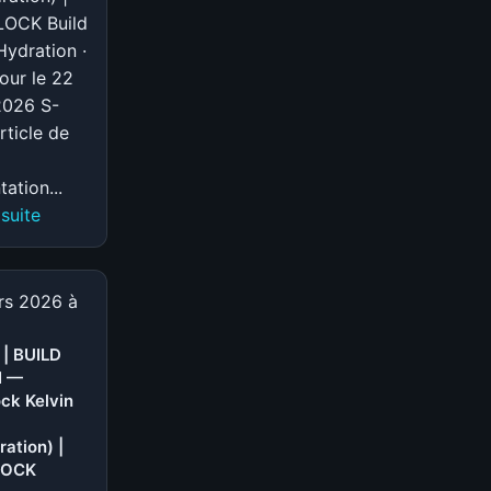
OCK Build
ydration ·
jour le 22
2026 S-
rticle de
ation...
:
 suite
S-
TIER
|
rs 2026 à
BUILD
DAME
 | BUILD
N —
GEIST
ck Kelvin
—
Spirit
ation) |
Lady
LOCK
Geist