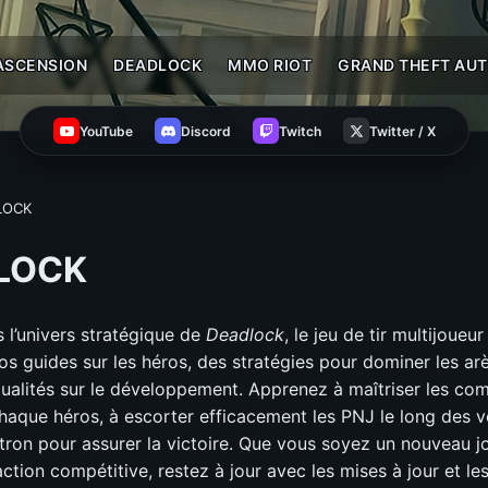
ASCENSION
DEADLOCK
MMO RIOT
GRAND THEFT AUT
YouTube
Discord
Twitch
Twitter / X
LOCK
LOCK
 l’univers stratégique de
Deadlock
, le jeu de tir multijoueu
s guides sur les héros, des stratégies pour dominer les arè
tualités sur le développement. Apprenez à maîtriser les c
haque héros, à escorter efficacement les PNJ le long des vo
atron pour assurer la victoire. Que vous soyez un nouveau j
action compétitive, restez à jour avec les mises à jour et le