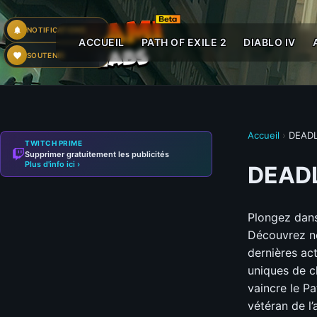
NOTIFICATIONS
ACCUEIL
PATH OF EXILE 2
DIABLO IV
SOUTENIR
Accueil
›
DEAD
TWITCH PRIME
Supprimer gratuitement les publicités
Plus d'info ici ›
DEAD
Plongez dans
Découvrez no
dernières ac
uniques de c
vaincre le P
vétéran de l’