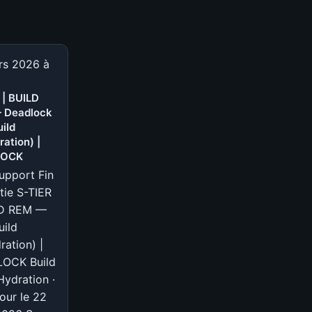
rs 2026 à
 | BUILD
 Deadlock
ild
ation) |
LOCK
upport Fin
tie S-TIER
LD REM —
ild
ation) |
OCK Build
ydration ·
jour le 22