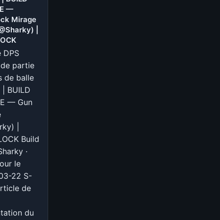
E —
—
ck Mirage
Deadlock
(@Sharky) |
Pocket
LOCK
Guide
e DPS
(@Vegas)
de partie
|
 de balle
DEADLOCK
 | BUILD
E — Gun
e
ky) |
OCK Build
harky ·
our le
03-22 S-
rticle de
tation du