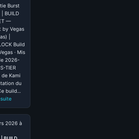
tie Burst
 | BUILD
ET —
t by Vegas
s) |
OCK Build
egas · Mis
 le 2026-
 S-TIER
e de Kami
tation du
e build...
:
 suite
S-
TIER
|
rs 2026 à
BUILD
POCKET
 | BUILD