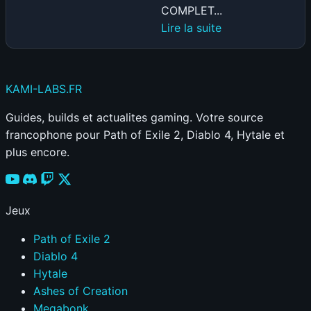
COMPLET...
:
Lire la suite
STARLINK
:
LE
KAMI
-LABS
.FR
TEST
COMPLET
Guides, builds et actualites gaming. Votre source
!
francophone pour Path of Exile 2, Diablo 4, Hytale et
L’internet
plus encore.
ultra-
rapide
d’Elon
Jeux
Musk
est-
Path of Exile 2
il
Diablo 4
la
Hytale
solution
Ashes of Creation
ultime
Megabonk