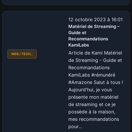
Odyssey
:
Le
12 octobre 2023 à 16:01
projet
Matériel de Streaming –
Guide et
ambitieux
Recommandations
de
KamiLabs
Blizzard
Article de Kami Matériel
WEB / TECH…
annulé
de Streaming - Guide et
après
Recommandations
plus
KamiLabs #rémunéré
de
#Amazone Salut à tous !
6
Aujourd'hui, je vous
ans
présente mon matériel
de
de streaming et ce je
développement
possède à la maison,
mes recommandations
pour...