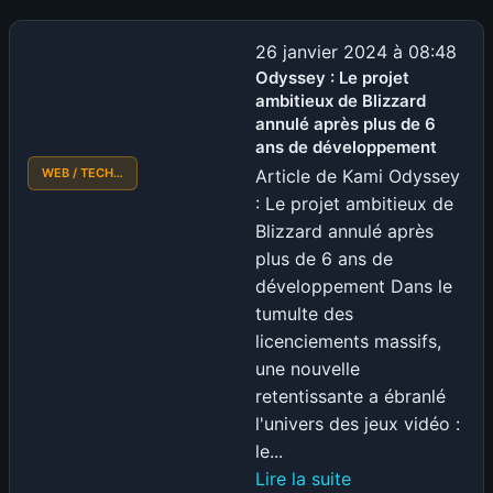
j’ai
sauvé
26 janvier 2024 à 08:48
mes
Odyssey : Le projet
ambitieux de Blizzard
streams
annulé après plus de 6
grâce
ans de développement
à
WEB / TECH…
Article de Kami Odyssey
MadPC
: Le projet ambitieux de
:
Blizzard annulé après
fini
plus de 6 ans de
les
développement Dans le
écrans
tumulte des
bleus
licenciements massifs,
!
une nouvelle
retentissante a ébranlé
l'univers des jeux vidéo :
le...
:
Lire la suite