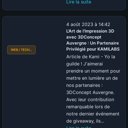
:
Lire la suite
Matériel
de
Streaming
4 août 2023 à 14:42
–
L’Art de l’Impression 3D
avec 3DConcept
Guide
Auvergne : Un Partenaire
et
Privilégié pour KAMILABS
WEB / TECH…
Recommandatio
Article de Kami - Yo la
KamiLabs
guilde ! J'aimerai
prendre un moment pour
mettre en lumière un de
nos partenaires :
3DConcept Auvergne.
Avec leur contribution
remarquable lors de
notre dernier événement
de giveaway, ils...
:
Lire la suite