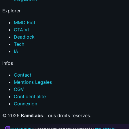
pour
Explorer
les
zones
MMO Riot
rurales
GTA VI
?
Deadlock
Tech
IA
Infos
Contact
Mentions Legales
CGV
Confidentialite
Connexion
© 2026
KamiLabs
. Tous droits reserves.
Fait avec
❤
pour la communaute gaming
TWITCH PRIME