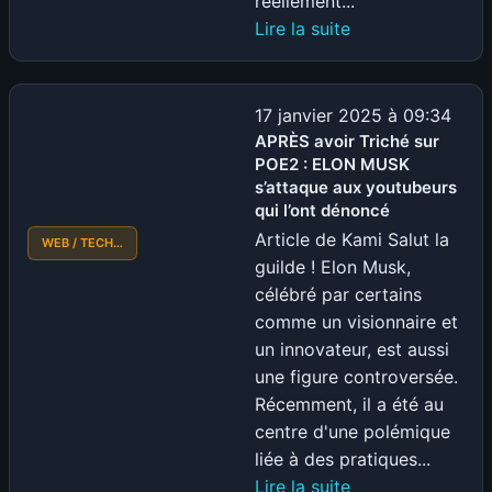
réellement...
:
Lire la suite
ChatGPT
4.5
:
17 janvier 2025 à 09:34
Date
APRÈS avoir Triché sur
POE2 : ELON MUSK
de
s’attaque aux youtubeurs
sortie
qui l’ont dénoncé
et
Article de Kami Salut la
WEB / TECH…
dernières
guilde ! Elon Musk,
rumeurs
célébré par certains
comme un visionnaire et
un innovateur, est aussi
une figure controversée.
Récemment, il a été au
centre d'une polémique
liée à des pratiques...
:
Lire la suite