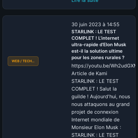
L’Art
de
l’Impression
30 juin 2023 à 14:55
3D
STARLINK : LE TEST
COMPLET ! L’internet
avec
ultra-rapide d’Elon Musk
3DConcept
est-il la solution ultime
Auvergne
pour les zones rurales ?
:
WEB / TECH…
https://youtu.be/Wh2udGX
Un
Article de Kami
Partenaire
STARLINK : LE TEST
Privilégié
COMPLET ! Salut la
pour
guilde ! Aujourd'hui, nous
KAMILABS
nous attaquons au grand
projet de connexion
Internet mondiale de
Monsieur Elon Musk :
STARLINK : LE TEST