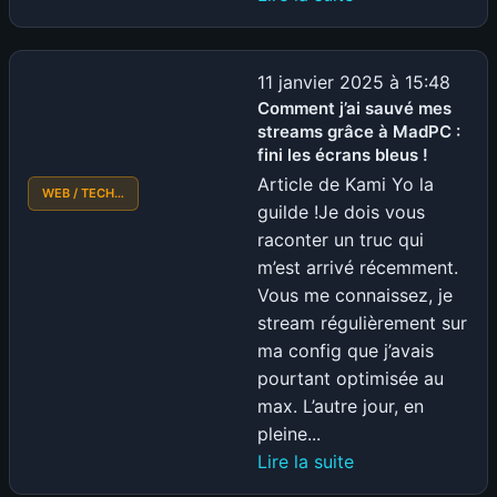
APRÈS
avoir
Triché
11 janvier 2025 à 15:48
sur
Comment j’ai sauvé mes
streams grâce à MadPC :
POE2
fini les écrans bleus !
:
Article de Kami Yo la
ELON
WEB / TECH…
guilde !Je dois vous
MUSK
raconter un truc qui
s’attaque
m’est arrivé récemment.
aux
Vous me connaissez, je
youtubeurs
stream régulièrement sur
qui
ma config que j’avais
l’ont
pourtant optimisée au
dénoncé
max. L’autre jour, en
pleine...
:
Lire la suite
Comment