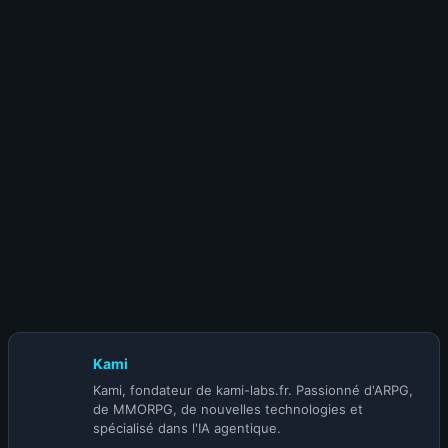
11 janvier 2025
Comment j’ai sauvé mes streams grâce à
MadPC : fini les écrans bleus !
26 janvier 2024
Odyssey : Le projet ambitieux de
Blizzard annulé après plus de 6 ans de développement
Kami
Kami, fondateur de kami-labs.fr. Passionné d'ARPG,
de MMORPG, de nouvelles technologies et
spécialisé dans l'IA agentique.