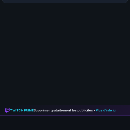
Envie de participer à la discussion ?
Rejoins la communauté KamiLabs pour commenter cet
article, partager ton avis et interagir avec les autres
Supprimer gratuitement les publicités ›
Plus d'info ici
TWITCH PRIME
membres !
💬
Commente les articles