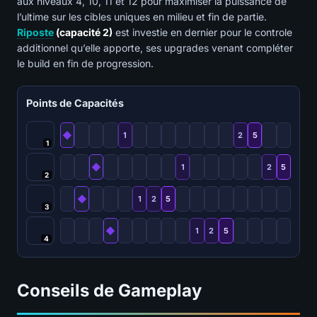
aux niveaux 4, 10, 11 et 12 pour maximiser la puissance de
l’ultime sur les cibles uniques en milieu et fin de partie.
Riposte
(capacité 2)
est investie en dernier pour le controle
additionnel qu’elle apporte, ses upgrades venant compléter
le build en fin de progression.
Points de Capacités
◆
1
2
5
1
◆
1
2
5
2
◆
1
2
5
3
◆
1
2
5
4
Conseils de Gameplay