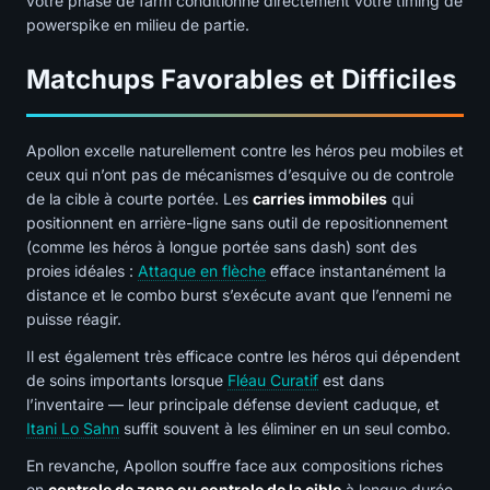
votre phase de farm conditionne directement votre timing de
powerspike en milieu de partie.
Matchups Favorables et Difficiles
Apollon excelle naturellement contre les héros peu mobiles et
ceux qui n’ont pas de mécanismes d’esquive ou de controle
de la cible à courte portée. Les
carries immobiles
qui
positionnent en arrière-ligne sans outil de repositionnement
(comme les héros à longue portée sans dash) sont des
proies idéales :
Attaque en flèche
efface instantanément la
distance et le combo burst s’exécute avant que l’ennemi ne
puisse réagir.
Il est également très efficace contre les héros qui dépendent
de soins importants lorsque
Fléau Curatif
est dans
l’inventaire — leur principale défense devient caduque, et
Itani Lo Sahn
suffit souvent à les éliminer en un seul combo.
En revanche, Apollon souffre face aux compositions riches
en
controle de zone ou controle de la cible
à longue durée.