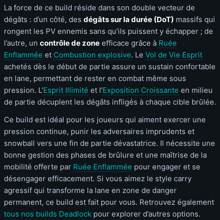
La force de ce build réside dans son double vecteur de
dégâts : d’un côté, des
dégâts sur la durée (DoT)
massifs qui
rongent les PV ennemis sans qu’ils puissent y échapper ; de
l’autre, un
contrôle de zone
efficace grâce à
Ruée
Enflammée
et
Combustion explosive
. Le
Vol de Vie Esprit
achetés dès le début de partie assure un sustain confortable
en lane, permettant de rester en combat même sous
pression. L’
Esprit Illimité
et l’
Exposition Croissante
en milieu
de partie décuplent les dégâts infligés à chaque cible brûlée.
Ce build est idéal pour les joueurs qui aiment exercer une
pression continue, punir les adversaires imprudents et
snowball vers une fin de partie dévastatrice. Il nécessite une
bonne gestion des phases de brûlure et une maîtrise de la
mobilité offerte par
Ruée Enflammée
pour engager et se
désengager efficacement. Si vous aimez le style carry
agressif qui transforme la lane en zone de danger
permanent, ce build est fait pour vous. Retrouvez également
tous nos builds Deadlock
pour explorer d’autres options.