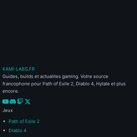
Déjà membre ?
Connecte-toi ici
Publier mon commentaire
Votre commentaire sera aussi partagé sur le
Discord
KAMI
-LABS
.FR
Guides, builds et actualites gaming. Votre source
francophone pour Path of Exile 2, Diablo 4, Hytale et plus
encore.
Jeux
Path of Exile 2
Diablo 4