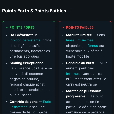
Points Forts & Points Faibles
✓ POINTS FORTS
✗ POINTS FAIBLES
DoT dévastateur
—
Mobilité limitée
— Sans
Ignition persistante
inflige
Ruée Enflammée
des dégâts passifs
disponible,
Infernus
est
permanents, inarrêtables
vulnérable aux héros à
une fois appliqués
haute mobilité
Scaling exceptionnel
—
Sensible au burst
— Si un
La Puissance Spirituelle se
ennemi peut tuer
convertit directement en
Infernus
avant que les
dégâts de brûlure,
brûlures fassent effet, le
rendant chaque achat
carry est neutralisé
esprit exponentiellement
Montée en puissance
plus puissant
progressive
— Le build
Contrôle de zone
—
Ruée
atteint son pic en fin de
Enflammée
laisse une
partie ; le début de partie
traînée de feu qui gêne
demande de la patience