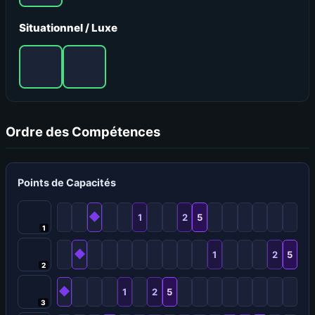
Situationnel / Luxe
Ordre des Compétences
Points de Capacités
◆
1
2
5
1
◆
1
2
5
2
◆
1
2
5
3