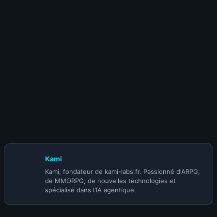
13 avril 2026
Patch Deadlock 10 avril 2026 : Nébula nerfée,
Céleste retaillée, Victor reboosté
31 mars 2026
Deadlock : Guide Complet pour Bien Débuter
(Map, Héros, Objectifs)
Kami
Kami, fondateur de kami-labs.fr. Passionné d'ARPG,
de MMORPG, de nouvelles technologies et
spécialisé dans l'IA agentique.