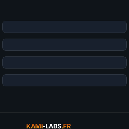
Publier mon commentaire
Votre commentaire sera aussi partagé sur le
Discord
KAMI
-LABS
.FR