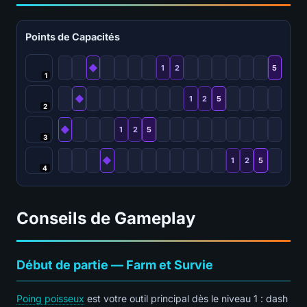
Points de Capacités
◆
1
2
5
1
◆
1
2
5
2
◆
1
2
5
3
◆
1
2
5
4
Conseils de Gameplay
Début de partie — Farm et Survie
Poing poisseux
est votre outil principal dès le niveau 1 : dash