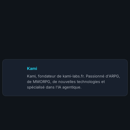
30 mars 2026
Deadlock : les 5 niveaux de joueurs, de l’Initié à l’Éternus
Kami
Kami, fondateur de kami-labs.fr. Passionné d'ARPG,
de MMORPG, de nouvelles technologies et
spécialisé dans l'IA agentique.