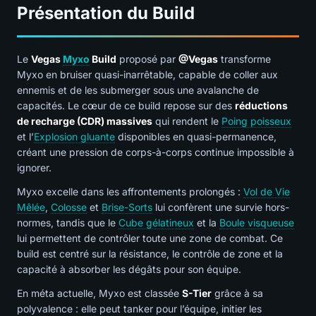
Présentation du Build
Le
Vegas
Myxo
Build
proposé par
@Vegas
transforme
Myxo en bruiser quasi-inarrêtable, capable de coller aux
ennemis et de les submerger sous une avalanche de
capacités. Le cœur de ce build repose sur des
réductions
de recharge (CDR) massives
qui rendent le
Poing poisseux
et l’
Explosion gluante
disponibles en quasi-permanence,
créant une pression de corps-à-corps continue impossible à
ignorer.
Myxo excelle dans les affrontements prolongés :
Vol de Vie
Mêlée
,
Colosse
et
Brise-Sorts
lui confèrent une survie hors-
normes, tandis que le
Cube gélatineux
et la
Boule visqueuse
lui permettent de contrôler toute une zone de combat. Ce
build est centré sur la résistance, le contrôle de zone et la
capacité à absorber les dégâts pour son équipe.
En méta actuelle, Myxo est classée
S-Tier
grâce à sa
polyvalence : elle peut tanker pour l’équipe, initier les