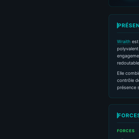
PRÉSE
Wraith
est 
polyvalent
engagement
redoutable
Elle combi
contrôle d
présence s
FORCES
FORCES