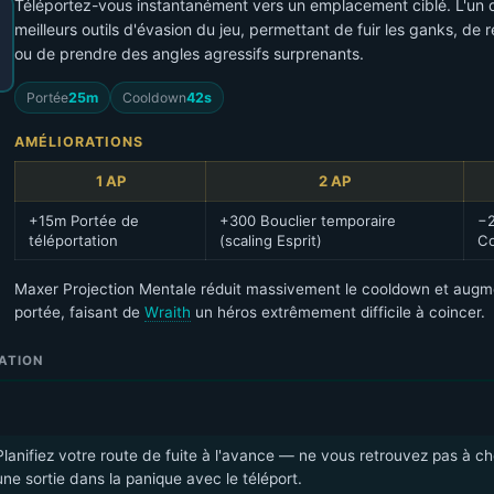
Téléportez-vous instantanément vers un emplacement ciblé. L'un 
meilleurs outils d'évasion du jeu, permettant de fuir les ganks, de 
ou de prendre des angles agressifs surprenants.
Portée
25m
Cooldown
42s
AMÉLIORATIONS
1 AP
2 AP
+15m Portée de
+300 Bouclier temporaire
−
téléportation
(scaling Esprit)
C
Maxer Projection Mentale réduit massivement le cooldown et augm
portée, faisant de
Wraith
un héros extrêmement difficile à coincer.
ATION
Planifiez votre route de fuite à l'avance — ne vous retrouvez pas à c
une sortie dans la panique avec le téléport.