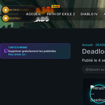
NOTIFICATIONS
ACCUEIL
PATH OF EXILE 2
DIABLO IV
SOUTENIR
Accueil
›
DEAD
TWITCH PRIME
Deadloc
Supprimer gratuitement les publicités
Plus d'info ici ›
Publié le 4 
Ajouter au