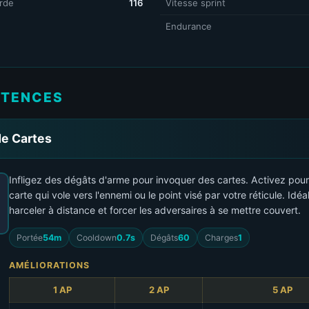
rde
116
Vitesse sprint
Endurance
TENCES
de Cartes
Infligez des dégâts d'arme pour invoquer des cartes. Activez pour
carte qui vole vers l'ennemi ou le point visé par votre réticule. Idéa
harceler à distance et forcer les adversaires à se mettre couvert.
Portée
54m
Cooldown
0.7s
Dégâts
60
Charges
1
AMÉLIORATIONS
1 AP
2 AP
5 AP