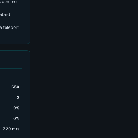
ts comme
retard
e téléport
650
2
0%
0%
7.29 m/s