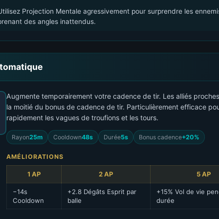
Utilisez Projection Mentale agressivement pour surprendre les ennemis
prenant des angles inattendus.
utomatique
Augmente temporairement votre cadence de tir. Les alliés proches
la moitié du bonus de cadence de tir. Particulièrement efficace pou
rapidement les vagues de troufions et les tours.
Rayon
25m
Cooldown
48s
Durée
5s
Bonus cadence
+20%
AMÉLIORATIONS
1 AP
2 AP
5 AP
−14s
+2.8 Dégâts Esprit par
+15% Vol de vie pen
Cooldown
balle
durée