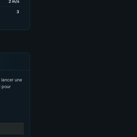
2 m/s
3
 lancer une
l pour