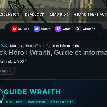
ASCENSION
DEADLOCK
MMO RIOT
GRAND THEFT AUT
YouTube
Discord
Twitch
Twitter / X
LOCK
›
Deadlock Héro : Wraith, Guide et informations
k Héro : Wraith, Guide et inform
septembre 2024
x favoris
GUIDE WRAITH
DUELLISTE
ISOLATEUR
TÉLÉKINÉSISTE