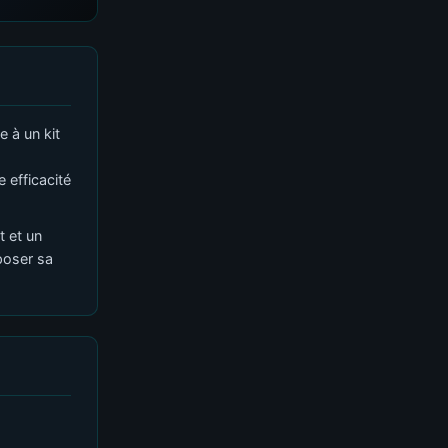
e à un kit
 efficacité
t et un
poser sa