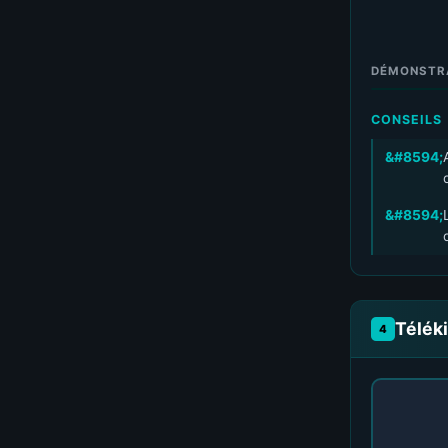
DÉMONSTR
CONSEILS
Télék
4