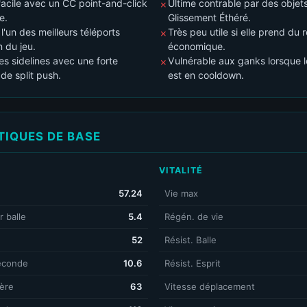
acile avec un CC point-and-click
Ultime contrable par des obje
e.
Glissement Éthéré.
l'un des meilleurs téléports
Très peu utile si elle prend du 
n du jeu.
économique.
es sidelines avec une forte
Vulnérable aux ganks lorsque l
de split push.
est en cooldown.
TIQUES DE BASE
VITALITÉ
57.24
Vie max
r balle
5.4
Régén. de vie
52
Résist. Balle
seconde
10.6
Résist. Esprit
ère
63
Vitesse déplacement