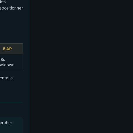
des
repositionner
5 AP
28s
ooldown
ente la
hercher