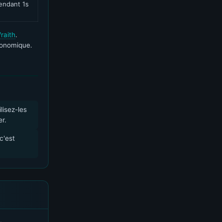
endant 1s
raith
.
conomique.
lisez-les
er.
c'est