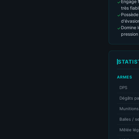
Engage f
très fiabl
Possède 
d'évasio
Domine l
pression 
STATIS
ARMES
DPS
Dégâts pa
Munitions
Balles / 
Mêlée lég