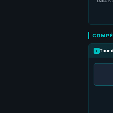
Mêlée lou
COMPÉ
Tour 
1