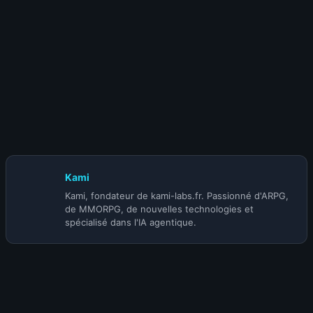
1 juillet 2026
S-TIER | BUILD BARBARE Tourbillon leveling
solo (@Rob2628) | SAISON 14
Kami
Kami, fondateur de kami-labs.fr. Passionné d'ARPG,
de MMORPG, de nouvelles technologies et
spécialisé dans l'IA agentique.