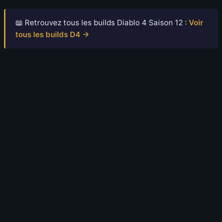
📖 Retrouvez tous les builds Diablo 4 Saison 12 :
Voir
tous les builds D4 →
10 juillet 2026
S-TIER | BUILD BARBARE Déchirure
saignement (@Rob2628) | SAISON 14