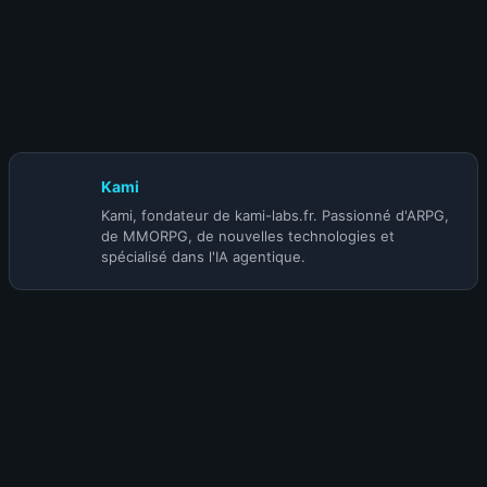
1 juillet 2026
S-TIER | BUILD BARBARE Tourbillon leveling
solo (@Rob2628) | SAISON 14
Kami
Kami, fondateur de kami-labs.fr. Passionné d'ARPG,
de MMORPG, de nouvelles technologies et
spécialisé dans l'IA agentique.