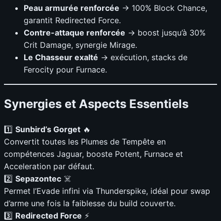
Peau armurée renforcée
→ 100% Block Chance,
garantit Redirected Force.
Contre-attaque renforcée
→ boost jusqu’à 30%
Crit Damage, synergie Mirage.
Le Chasseur exalté
→ exécution, stacks de
Ferocity pour Furnace.
Synergies et Aspects Essentiels
1️⃣
Sunbird’s Gorget
🔥
Convertit toutes les Plumes de Tempête en
compétences Jaguar, booste Potent, Furnace et
Acceleration par défaut.
2️⃣
Sepazontec
☠️
Permet l’Evade infini via Thunderspike, idéal pour swap
d’arme une fois la faiblesse du build couverte.
3️⃣
Redirected Force
⚡