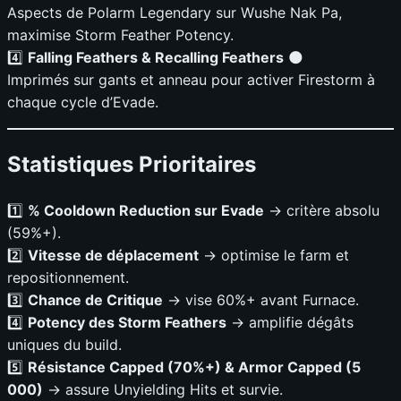
Aspects de Polarm Legendary sur Wushe Nak Pa,
maximise Storm Feather Potency.
4️⃣
Falling Feathers & Recalling Feathers
🌑
Imprimés sur gants et anneau pour activer Firestorm à
chaque cycle d’Evade.
Statistiques Prioritaires
1️⃣
% Cooldown Reduction sur Evade
→ critère absolu
(59%+).
2️⃣
Vitesse de déplacement
→ optimise le farm et
repositionnement.
3️⃣
Chance de Critique
→ vise 60%+ avant Furnace.
4️⃣
Potency des Storm Feathers
→ amplifie dégâts
uniques du build.
5️⃣
Résistance Capped (70%+) & Armor Capped (5
000)
→ assure Unyielding Hits et survie.