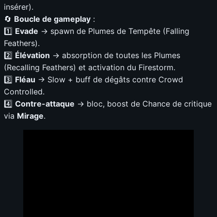
insérer).
🔄
Boucle de gameplay
:
1️⃣
Evade
→ spawn de Plumes de Tempête (Falling
Feathers).
2️⃣
Élévation
→ absorption de toutes les Plumes
(Recalling Feathers) et activation du Firestorm.
3️⃣
Fléau
→ Slow + buff de dégâts contre Crowd
Controlled.
4️⃣
Contre-attaque
→ bloc, boost de Chance de critique
via
Mirage
.