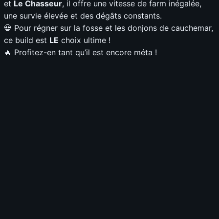
et
Le Chasseur
, il offre une vitesse de farm inégalée,
une survie élevée et des dégâts constants.
💀 Pour régner sur la fosse et les donjons de cauchemar,
ce build est
LE
choix ultime !
🔥 Profitez-en tant qu’il est encore méta !
5 juillet 2026
S-TIER | BUILD SACRESPRIT CONTRE-
ATTAQUE speed farm (@Mekuna) | SAISON 14