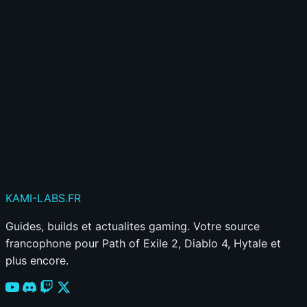
Déjà membre ?
Connecte-toi ici
Publier mon commentaire
Votre commentaire sera aussi partagé sur le
Discord
KAMI
-LABS
.FR
Guides, builds et actualites gaming. Votre source
francophone pour Path of Exile 2, Diablo 4, Hytale et
plus encore.