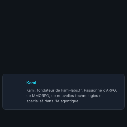
1 juillet 2026
S-TIER | BUILD SACRESPRIT Bris de roche
express (@Qubelovestoplay) | SAISON 14
Kami
Kami, fondateur de kami-labs.fr. Passionné d'ARPG,
de MMORPG, de nouvelles technologies et
spécialisé dans l'IA agentique.