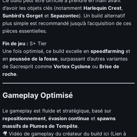
Ce build peut être difficile à prendre en main avant
d’avoir les objets clés (notamment
Harlequin Crest
,
Sunbird’s Gorget
et
Sepazontec
). Un build alternatif
plus simple est recommandé jusqu’à l’acquisition de ces
pièces essentielles.
Fin de jeu :
S+ Tier
Une fois optimisé, ce build excelle en
speedfarming
et
en
poussée de la fosse
, surpassant d’autres variantes
de Sacresprit comme
Vortex Cyclone
ou
Brise de
roche
.
Gameplay Optimisé
Le gameplay est fluide et stratégique, basé sur
repositionnement
,
évasion continue
et
spawns
massifs de Plumes de Tempête
.
🎥 Vidéo de gameplay du créateur du build ici (Lien à